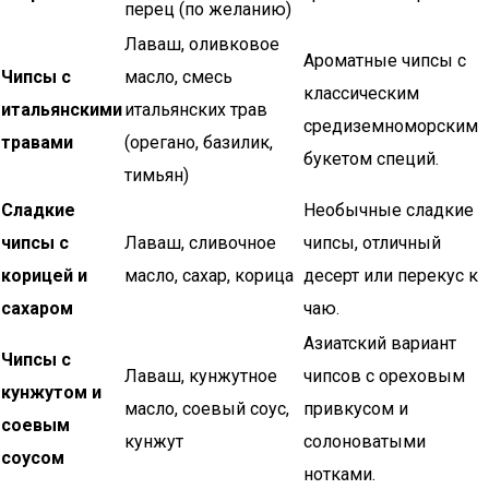
перец (по желанию)
Лаваш, оливковое
Ароматные чипсы с
Чипсы с
масло, смесь
классическим
итальянскими
итальянских трав
средиземноморским
травами
(орегано, базилик,
букетом специй.
тимьян)
Сладкие
Необычные сладкие
чипсы с
Лаваш, сливочное
чипсы, отличный
корицей и
масло, сахар, корица
десерт или перекус к
сахаром
чаю.
Азиатский вариант
Чипсы с
Лаваш, кунжутное
чипсов с ореховым
кунжутом и
масло, соевый соус,
привкусом и
соевым
кунжут
солоноватыми
соусом
нотками.