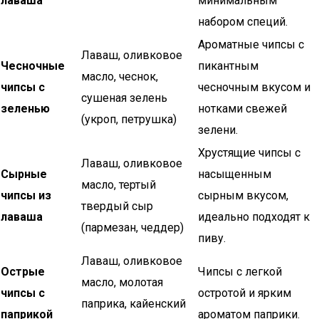
лаваша
минимальным
набором специй.
Ароматные чипсы с
Лаваш, оливковое
Чесночные
пикантным
масло, чеснок,
чипсы с
чесночным вкусом и
сушеная зелень
зеленью
нотками свежей
(укроп, петрушка)
зелени.
Хрустящие чипсы с
Лаваш, оливковое
Сырные
насыщенным
масло, тертый
чипсы из
сырным вкусом,
твердый сыр
лаваша
идеально подходят к
(пармезан, чеддер)
пиву.
Лаваш, оливковое
Острые
Чипсы с легкой
масло, молотая
чипсы с
остротой и ярким
паприка, кайенский
паприкой
ароматом паприки.