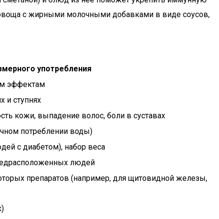
о овоща с жирными молочными добавками в виде соусов,
змерного употребления
ым эффектам
х и ступнях
ость кожи, выпадение волос, боли в суставах
точном потреблении воды)
дей с диабетом), набор веса
предрасположенных людей
оторых препаратов (например, для щитовидной железы,
х)