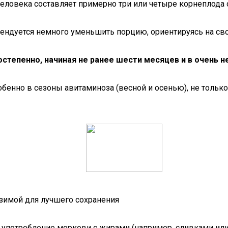
человека составляет примерно три или четыре корнеплода 
ндуется немного уменьшить порцию, ориентируясь на сво
степенно, начиная не ранее шести месяцев и в очень н
енно в сезоны авитаминоза (весной и осенью), не только 
 зимой для лучшего сохранения
, употребление моркови с жирами (например, сливками ил