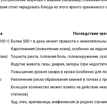
разия стоит чередовать блюда из этого яркого оранжевог
а
Последствия чре
00 г)
Более 500 г в день может привести к нежелательн
Каротинемия (пожелтение кожи), особенно на ладоня
ови)
Тошнота, рвота, головная боль, головокружение, сух
Вздутие живота, газы, диарея, запоры (при недоста
Повышение уровня сахара в крови (особенно для лю
о
Увеличение риска образования камней в почках у 
Большое количество может влиять на действие нек
статинов)
Зуд, отек, крапивница, анафилаксия (в редких случая