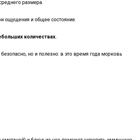
среднего размера.
и ощущения и общее состояние.
ебольших количествах.
безопасно, но и полезно: в это время года морковь
и сметаной) и блюд из нее поможет укрепить иммунную