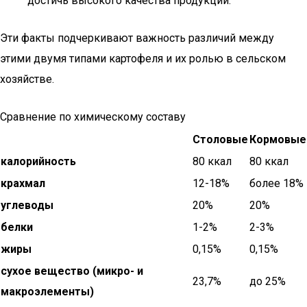
достичь высокого качества продукции.
Эти факты подчеркивают важность различий между
этими двумя типами картофеля и их ролью в сельском
хозяйстве.
Сравнение по химическому составу
Столовые
Кормовые
калорийность
80 ккал
80 ккал
крахмал
12-18%
более 18%
углеводы
20%
20%
белки
1-2%
2-3%
жиры
0,15%
0,15%
сухое вещество (микро- и
23,7%
до 25%
макроэлементы)