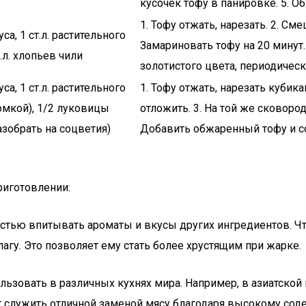
кусочек тофу в панировке. 5. О
1. Тофу отжать, нарезать. 2. С
са, 1 ст.л. растительного
Замариновать тофу на 20 минут.
.л. хлопьев чили
золотистого цвета, периодичес
са, 1 ст.л. растительного
1. Тофу отжать, нарезать кубика
ломкой), 1/2 луковицы
отложить. 3. На той же сковород
азобрать на соцветия)
Добавить обжаренный тофу и со
риготовлении:
остью впитывать ароматы и вкусы других ингредиентов. Что
гу. Это позволяет ему стать более хрустящим при жарке.
ьзовать в различных кухнях мира. Например, в азиатской 
ет служить отличной заменой мясу благодаря высокому сод