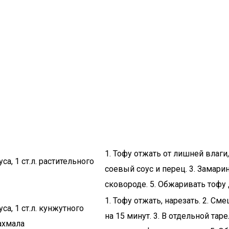
1. Тофу отжать от лишней влаги
са, 1 ст.л. растительного
соевый соус и перец. 3. Замарин
сковороде. 5. Обжаривать тофу 
1. Тофу отжать, нарезать. 2. С
уса, 1 ст.л. кунжутного
на 15 минут. 3. В отдельной та
рахмала