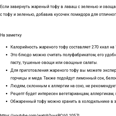
Если завернуть жареный тофу в лаваш с зеленью и овоща
с тофу и зеленью, добавив кусочек помидора для отличног
На заметку
Калорийность жареного тофу составляет 270 ккал на
Это блюдо можно считать полуфабрикатом, его удоб
пасту, тушеные овощи или овощные салаты.
Для приготовления жареного тофу вы можете экспер
горчицы и меда. Также подойдут лимонный сок, бело
Людям, склонным к аллергии на сою, не рекомендуетс
Рецепт будет интересен вегетарианцам, аллергикам, 
Обжаренный тофу можно хранить в холодильнике в за
https://youtube.com/watch?v=sBCrVL1057I