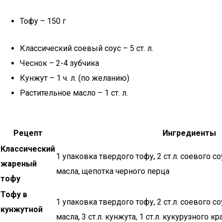
Тофу – 150 г
Классический соевый соус – 5 ст. л.
Чеснок – 2-4 зубчика
Кунжут – 1 ч. л. (по желанию)
Растительное масло – 1 ст. л.
Рецепт
Ингредиенты
Классический
1 упаковка твердого тофу, 2 ст.л. соевого соу
жареный
масла, щепотка черного перца
тофу
Тофу в
1 упаковка твердого тофу, 2 ст.л. соевого со
кунжутной
масла, 3 ст.л. кунжута, 1 ст.л. кукурузного к