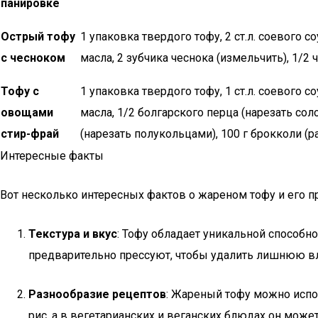
панировке
Острый тофу
1 упаковка твердого тофу, 2 ст.л. соевого соу
с чесноком
масла, 2 зубчика чеснока (измельчить), 1/2 ч
Тофу с
1 упаковка твердого тофу, 1 ст.л. соевого соу
овощами
масла, 1/2 болгарского перца (нарезать со
стир-фрай
(нарезать полукольцами), 100 г брокколи (р
Интересные факты
Вот несколько интересных фактов о жареном тофу и его п
Текстура и вкус
: Тофу обладает уникальной способн
предварительно прессуют, чтобы удалить лишнюю вла
Разнообразие рецептов
: Жареный тофу можно испол
рис, а в вегетарианских и веганских блюдах он мож