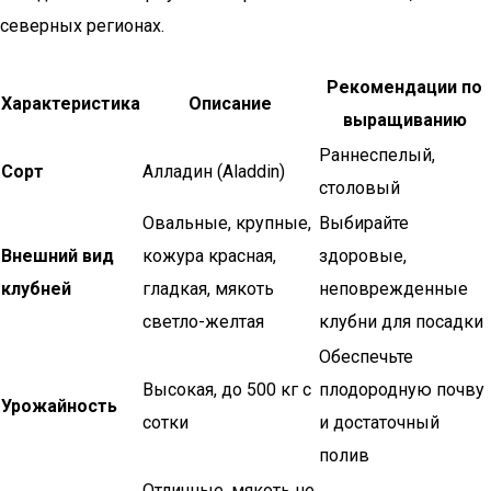
северных регионах.
Рекомендации по
Характеристика
Описание
выращиванию
Раннеспелый,
Сорт
Алладин (Aladdin)
столовый
Овальные, крупные,
Выбирайте
Внешний вид
кожура красная,
здоровые,
клубней
гладкая, мякоть
неповрежденные
светло-желтая
клубни для посадки
Обеспечьте
Высокая, до 500 кг с
плодородную почву
Урожайность
сотки
и достаточный
полив
Отличные, мякоть не