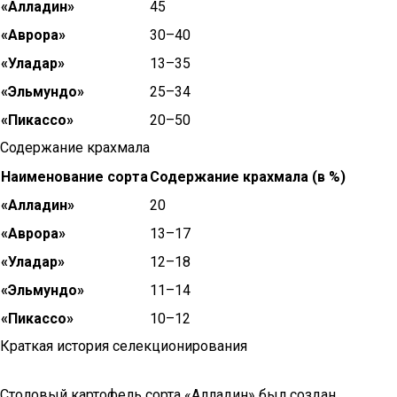
«Алладин»
45
«Аврора»
30–40
«Уладар»
13–35
«Эльмундо»
25–34
«Пикассо»
20–50
Содержание крахмала
Наименование сорта
Содержание крахмала (в %)
«Алладин»
20
«Аврора»
13–17
«Уладар»
12–18
«Эльмундо»
11–14
«Пикассо»
10–12
Краткая история селекционирования
Столовый картофель сорта «Алладин» был создан