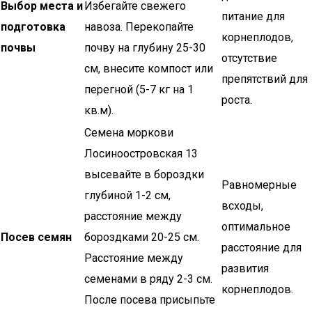
Выбор места и
Избегайте свежего
питание для
подготовка
навоза. Перекопайте
корнеплодов,
почвы
почву на глубину 25-30
отсутствие
см, внесите компост или
препятствий для
перегной (5-7 кг на 1
роста.
кв.м).
Семена моркови
Лосиноостровская 13
высевайте в бороздки
Равномерные
глубиной 1-2 см,
всходы,
расстояние между
оптимальное
Посев семян
бороздками 20-25 см.
расстояние для
Расстояние между
развития
семенами в ряду 2-3 см.
корнеплодов.
После посева присыпьте