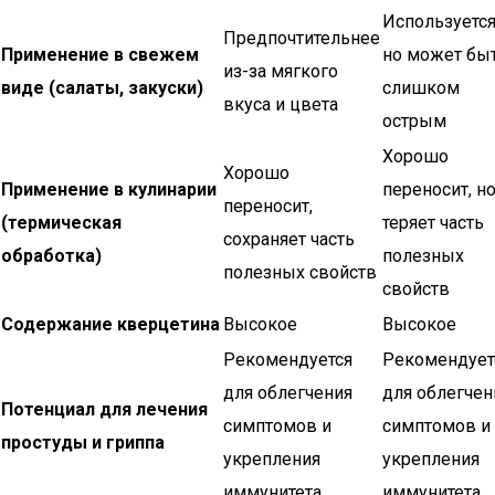
Используется
Предпочтительнее
Применение в свежем
но может бы
из-за мягкого
виде (салаты, закуски)
слишком
вкуса и цвета
острым
Хорошо
Хорошо
Применение в кулинарии
переносит, н
переносит,
(термическая
теряет часть
сохраняет часть
обработка)
полезных
полезных свойств
свойств
Содержание кверцетина
Высокое
Высокое
Рекомендуется
Рекомендует
для облегчения
для облегчен
Потенциал для лечения
симптомов и
симптомов и
простуды и гриппа
укрепления
укрепления
иммунитета
иммунитета