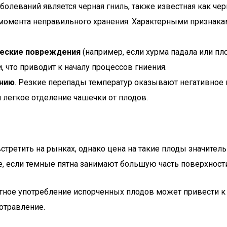
болеваний является черная гниль, также известная как чер
 момента неправильного хранения. Характерными признака
ческие повреждения
(например, если хурма падала или п
 что приводит к началу процессов гниения.
ению
. Резкие перепады температур оказывают негативное в
 легкое отделение чашечки от плодов.
третить на рынках, однако цена на такие плоды значитель
, если темные пятна занимают большую часть поверхности,
е употребление испорченных плодов может привести к по
отравление.