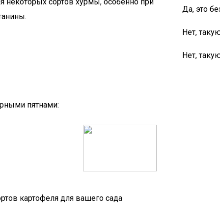
я некоторых сортов хурмы, особенно при
Да, это бе
танины.
Нет, таку
Нет, таку
ерными пятнами:
ртов картофеля для вашего сада