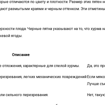
орые отличаются по цвету и плотности. Размер этих пятен
ладают размытыми краями и черным оттенком. Эти отметин
хности плода. Черные пятна указывают на то, что хурма на
жевой ягоды.
Описание
 отложения, характерные для спелой хурмы.
Да, это пр
ерезревания, легких механических повреждений
Если мяко
Лучше съе
ли сильного перезревания.
Нет, таку