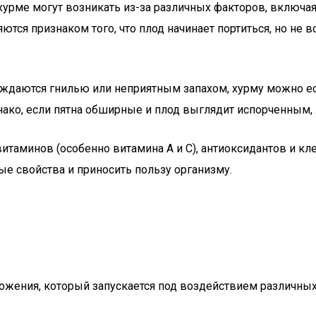
 хурме могут возникать из-за различных факторов, включ
ются признаком того, что плод начинает портиться, но не в
ождаются гнилью или неприятным запахом, хурму можно ест
нако, если пятна обширные и плод выглядит испорченным, 
витаминов (особенно витамина A и C), антиоксидантов и кл
ые свойства и приносить пользу организму.
ожения, который запускается под воздействием различных