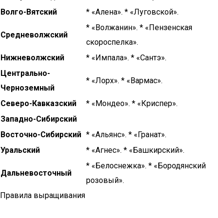
Волго-Вятский
* «Алена». * «Луговской».
* «Волжанин». * «Пензенская
Средневолжский
скороспелка».
Нижневолжский
* «Импала». * «Сантэ».
Центрально-
* «Лорх». * «Вармас».
Черноземный
Северо-Кавказский
* «Мондео». * «Криспер».
Западно-Сибирский
Восточно-Сибирский
* «Альянс». * «Гранат».
Уральский
* «Агнес». * «Башкирский».
* «Белоснежка». * «Бородянский
Дальневосточный
розовый».
Правила выращивания