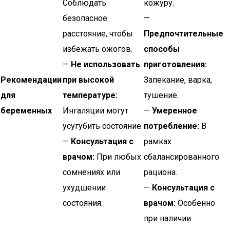
Соблюдать
кожуру.
безопасное
—
расстояние, чтобы
Предпочтительные
избежать ожогов.
способы
—
Не использовать
приготовления:
Рекомендации
при высокой
Запекание, варка,
для
температуре:
тушение.
беременных
Ингаляции могут
—
Умеренное
усугубить состояние.
потребление:
В
—
Консультация с
рамках
врачом:
При любых
сбалансированного
сомнениях или
рациона.
ухудшении
—
Консультация с
состояния.
врачом:
Особенно
при наличии