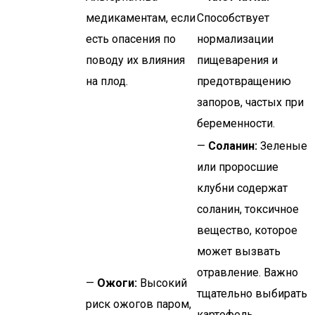
медикаментам, если
Способствует
есть опасения по
нормализации
поводу их влияния
пищеварения и
на плод.
предотвращению
запоров, частых при
беременности.
—
Соланин:
Зеленые
или проросшие
клубни содержат
соланин, токсичное
вещество, которое
может вызвать
отравление. Важно
—
Ожоги:
Высокий
тщательно выбирать
риск ожогов паром,
картофель.