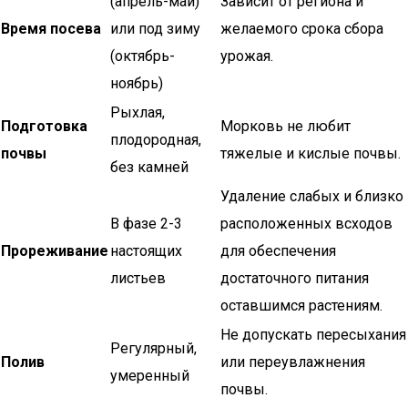
(апрель-май)
Зависит от региона и
Время посева
или под зиму
желаемого срока сбора
(октябрь-
урожая.
ноябрь)
Рыхлая,
Подготовка
Морковь не любит
плодородная,
почвы
тяжелые и кислые почвы.
без камней
Удаление слабых и близко
В фазе 2-3
расположенных всходов
Прореживание
настоящих
для обеспечения
листьев
достаточного питания
оставшимся растениям.
Не допускать пересыхания
Регулярный,
Полив
или переувлажнения
умеренный
почвы.