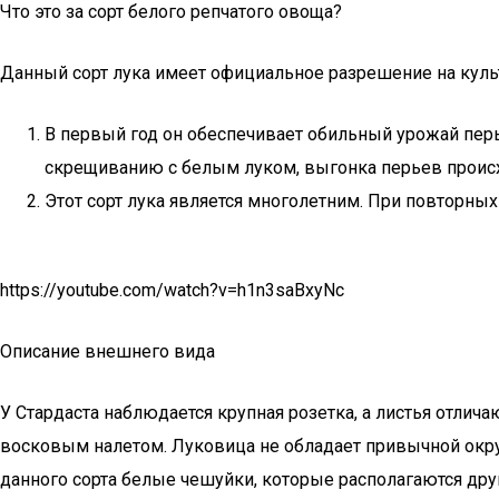
Что это за сорт белого репчатого овоща?
Данный сорт лука имеет официальное разрешение на кул
В первый год он обеспечивает обильный урожай перь
скрещиванию с белым луком, выгонка перьев происх
Этот сорт лука является многолетним. При повторны
https://youtube.com/watch?v=h1n3saBxyNc
Описание внешнего вида
У Стардаста наблюдается крупная розетка, а листья отл
восковым налетом. Луковица не обладает привычной округ
данного сорта белые чешуйки, которые располагаются друг