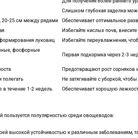
Для получения более раннего у
Слишком глубокая заделка може
, 20-25 см между рядами
Обеспечивает оптимальное разв
ая
Избегайте кислых почв, внесите
 формирования луковиц
Избегайте переувлажнения, что
лийные, фосфорные
Первая подкормка через 2-3 нед
роста
Предотвращают рост сорняков 
и полегать
Не затягивайте с уборкой, чтобы
 в течение 1-2 недель
Обеспечивает хорошую лежкость
ый пользуется популярностью среди овощеводов:
воей высокой устойчивостью к различным заболеваниям, та