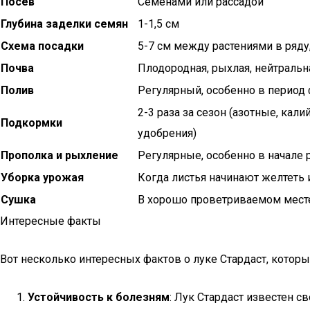
Посев
Семенами или рассадой
Глубина заделки семян
1-1,5 см
Схема посадки
5-7 см между растениями в ряду
Почва
Плодородная, рыхлая, нейтральн
Полив
Регулярный, особенно в период
2-3 раза за сезон (азотные, ка
Подкормки
удобрения)
Прополка и рыхление
Регулярные, особенно в начале 
Уборка урожая
Когда листья начинают желтеть 
Сушка
В хорошо проветриваемом месте
Интересные факты
Вот несколько интересных фактов о луке Стардаст, котор
Устойчивость к болезням
: Лук Стардаст известен с