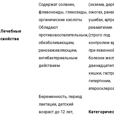
Содержат соланин,
(экзема, дерм
флавоноиды, гликозиды,
ожогах, ранах
органические кислоты.
ушибах, артри
Обладают
ревматизме.
Лечебные
противовоспалительным,
(строго под
свойства
обезболивающим,
контролем вр
ранозаживляющим,
при язвенно
антибактериальным
болезни жел
действием.
двенадцатип
кишки, гастри
гипертонии,
атеросклероз
Беременность, период
лактации, детский
возраст до 12 лет,
Категориче