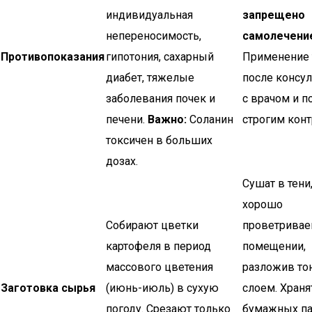
индивидуальная
запрещено
непереносимость,
самолечени
Противопоказания
гипотония, сахарный
Применение 
диабет, тяжелые
после консу
заболевания почек и
с врачом и п
печени.
Важно:
Соланин
строгим конт
токсичен в больших
дозах.
Сушат в тени,
хорошо
Собирают цветки
проветрива
картофеля в период
помещении,
массового цветения
разложив то
Заготовка сырья
(июнь-июль) в сухую
слоем. Храня
погоду. Срезают только
бумажных па