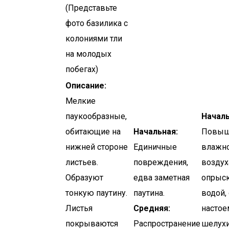
(Представьте
фото базилика с
колониями тли
на молодых
побегах)
Описание:
Мелкие
паукообразные,
Началь
обитающие на
Начальная:
Повыш
нижней стороне
Единичные
влажн
листьев.
повреждения,
воздух
Образуют
едва заметная
опрыс
тонкую паутину.
паутина.
водой,
Листья
Средняя:
настое
покрываются
Распространение
шелухи