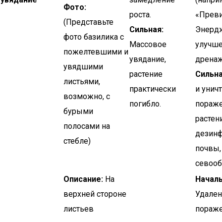
Фото:
роста.
«Прев
(Представьте
Сильная:
Энердж
фото базилика с
Массовое
улучш
пожелтевшими и
увядание,
дренаж
увядшими
растение
Сильна
листьями,
практически
и унич
возможно, с
погибло.
пораж
бурыми
растен
полосами на
дезин
стебле)
почвы,
севооб
Описание:
На
Началь
верхней стороне
Удален
листьев
пораж