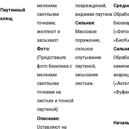
мелкими
повреждений,
Средня
Паутинный
светлыми
видимая паутина.
Обрабо
клещ
точками,
Сильная:
биоак
желтеют и
Массовое
(«Фито
засыхают.
поражение,
«БиоКи
Фото:
сильное
Сильна
(Представьте
опутывание
Обрабо
фото базилика с
паутиной,
химич
мелкими
засыхание
акари
светлыми
листьев.
(«Акте
точками на
«Фуфан
листьях и тонкой
паутиной)
Описание:
Началь
Оставляют на