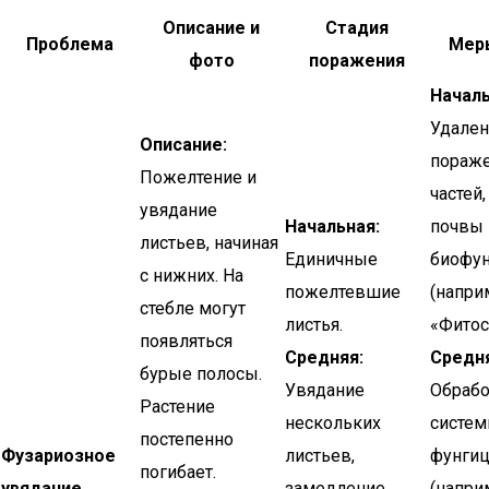
Описание и
Стадия
Проблема
Мер
фото
поражения
Началь
Удален
Описание:
пораж
Пожелтение и
частей
увядание
Начальная:
почвы 
листьев, начиная
Единичные
биофу
с нижних. На
пожелтевшие
(напри
стебле могут
листья.
«Фитос
появляться
Средняя:
Средня
бурые полосы.
Увядание
Обрабо
Растение
нескольких
систе
постепенно
Фузариозное
листьев,
фунги
погибает.
увядание
замедление
(напри