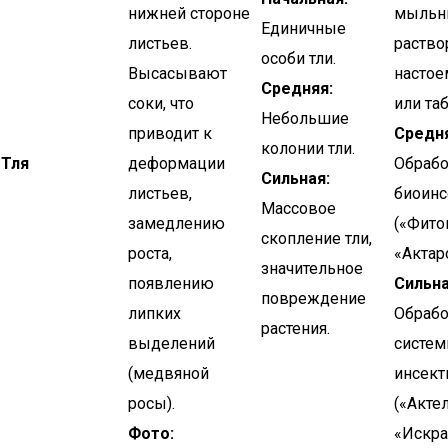
нижней стороне
мыль
Единичные
листьев.
раство
особи тли.
Высасывают
настое
Средняя:
соки, что
или таб
Небольшие
приводит к
Средня
колонии тли.
Тля
деформации
Обрабо
Сильная:
листьев,
биоин
Массовое
замедлению
(«Фито
скопление тли,
роста,
«Актар
значительное
появлению
Сильна
повреждение
липких
Обрабо
растения.
выделений
систе
(медвяной
инсек
росы).
(«Акте
Фото:
«Искра