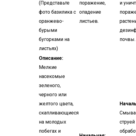
(Представьте
поражение,
и унич
фото базилика с
опадение
пораж
оранжево-
листьев.
растен
бурыми
дезин
бугорками на
почвы.
листьях)
Описание:
Мелкие
насекомые
зеленого,
черного или
желтого цвета,
Началь
скапливающиеся
Смыван
на молодых
струей
побегах и
обрабо
Начальная: