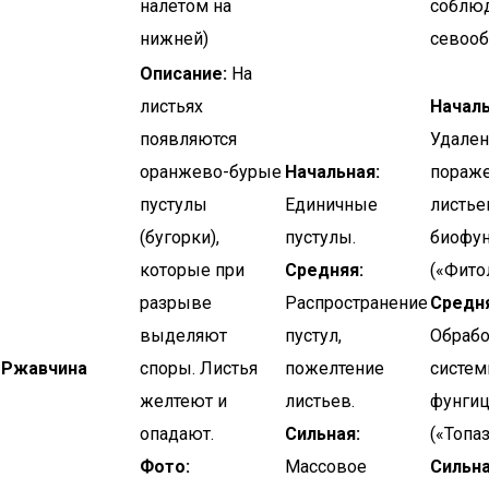
налетом на
соблю
нижней)
севооб
Описание:
На
листьях
Началь
появляются
Удален
оранжево-бурые
Начальная:
пораж
пустулы
Единичные
листье
(бугорки),
пустулы.
биофу
которые при
Средняя:
(«Фито
разрыве
Распространение
Средня
выделяют
пустул,
Обрабо
Ржавчина
споры. Листья
пожелтение
систе
желтеют и
листьев.
фунги
опадают.
Сильная:
(«Топаз
Фото:
Массовое
Сильна