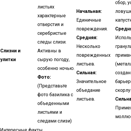
сбор, 
листьях
Начальная:
ловуше
характерные
Единичные
капуст
отверстия и
повреждения.
Средня
серебристые
Средняя:
Испол
следы слизи.
Несколько
гранул
Слизни и
Активны в
поврежденных
прима
улитки
сырую погоду,
листьев.
(метал
особенно ночью.
Сильная:
создан
Фото:
Значительное
барьер
(Представьте
объедание
скорлуп
фото базилика с
листьев.
Сильна
объеденными
Приме
листьями и
моллю
следами слизи)
Интересные факты