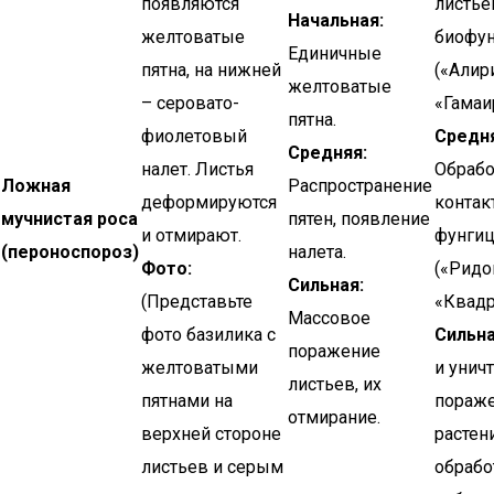
появляются
листье
Начальная:
желтоватые
биофу
Единичные
пятна, на нижней
(«Алир
желтоватые
– серовато-
«Гамаир
пятна.
фиолетовый
Средня
Средняя:
налет. Листья
Обрабо
Ложная
Распространение
деформируются
конта
мучнистая роса
пятен, появление
и отмирают.
фунги
(пероноспороз)
налета.
Фото:
(«Ридо
Сильная:
(Представьте
«Квадр
Массовое
фото базилика с
Сильна
поражение
желтоватыми
и унич
листьев, их
пятнами на
пораж
отмирание.
верхней стороне
растен
листьев и серым
обрабо