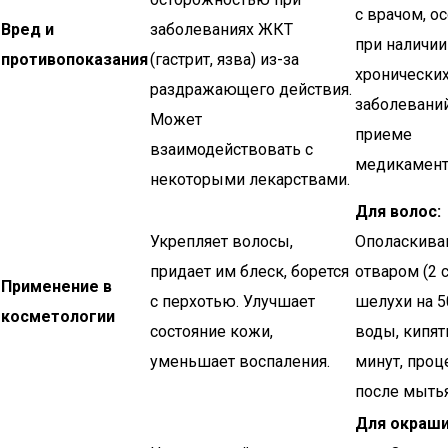
с врачом, о
Вред и
заболеваниях ЖКТ
при наличии
противопоказания
(гастрит, язва) из-за
хронически
раздражающего действия.
заболевани
Может
приеме
взаимодействовать с
медикамент
некоторыми лекарствами.
Для волос:
Укрепляет волосы,
Ополаскива
придает им блеск, борется
отваром (2 с
Применение в
с перхотью. Улучшает
шелухи на 5
косметологии
состояние кожи,
воды, кипят
уменьшает воспаления.
минут, проц
после мыть
Для окраш