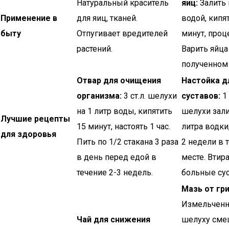
Натуральный краситель
яиц:
Залить
Применение в
для яиц, тканей.
водой, кипя
быту
Отпугивает вредителей
минут, проц
растений.
Варить яйца
полученном 
Отвар для очищения
Настойка д
организма:
3 ст.л. шелухи
суставов:
1 
на 1 литр воды, кипятить
шелухи зали
Лучшие рецепты
15 минут, настоять 1 час.
литра водки
для здоровья
Пить по 1/2 стакана 3 раза
2 недели в 
в день перед едой в
месте. Втира
течение 2-3 недель.
больные су
Мазь от гри
Измельчен
Чай для снижения
шелуху сме