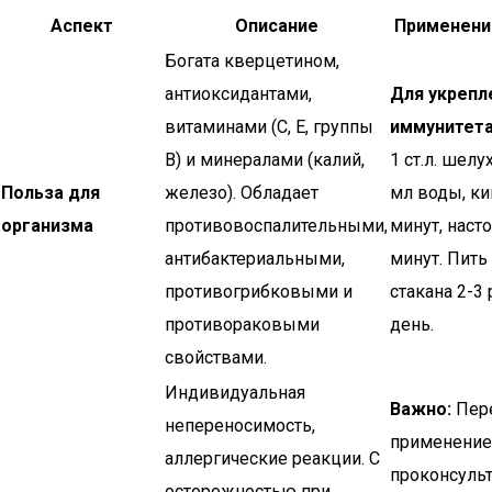
Аспект
Описание
Применени
Богата кверцетином,
антиоксидантами,
Для укрепл
витаминами (С, Е, группы
иммунитета
В) и минералами (калий,
1 ст.л. шелу
Польза для
железо). Обладает
мл воды, ки
организма
противовоспалительными,
минут, насто
антибактериальными,
минут. Пить
противогрибковыми и
стакана 2-3 
противораковыми
день.
свойствами.
Индивидуальная
Важно:
Пер
непереносимость,
применени
аллергические реакции. С
проконсуль
осторожностью при