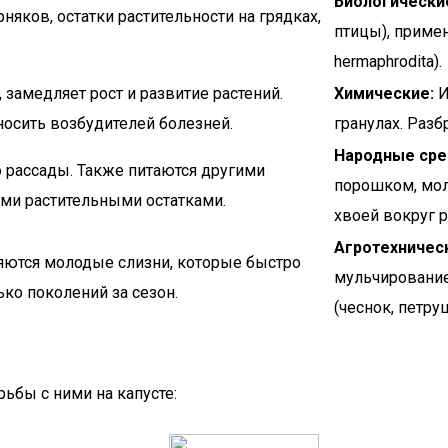
Биологически
няков, остатки растительности на грядках,
птицы), примен
hermaphrodita).
замедляет рост и развитие растений.
Химические:
И
носить возбудителей болезней.
гранулах. Разб
Народные сре
о рассады. Также питаются другими
порошком, мол
ми растительными остатками.
хвоей вокруг р
Агротехничес
яются молодые слизни, которые быстро
мульчирование
ько поколений за сезон.
(чеснок, петру
рьбы с ними на капусте: