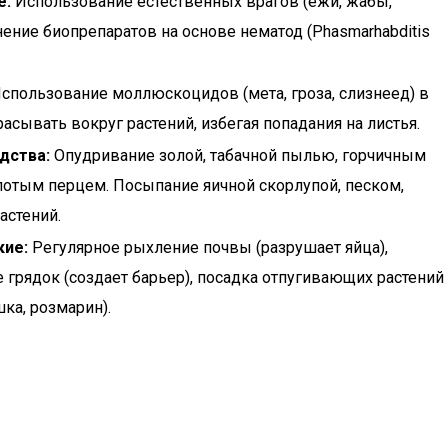
е:
Использование естественных врагов (ежи, жабы,
ение биопрепаратов на основе нематод (Phasmarhabditis
спользование моллюскоцидов (мета, гроза, слизнеед) в
расывать вокруг растений, избегая попадания на листья.
дства:
Опудривание золой, табачной пылью, горчичным
отым перцем. Посыпание яичной скорлупой, песком,
астений.
кие:
Регулярное рыхление почвы (разрушает яйца),
 грядок (создает барьер), посадка отпугивающих растений
шка, розмарин).