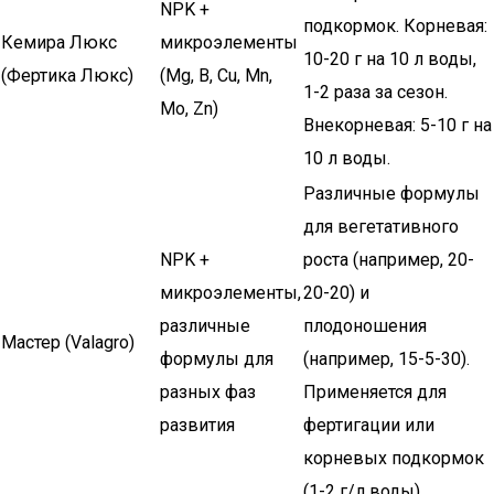
NPK +
подкормок. Корневая:
Кемира Люкс
микроэлементы
10-20 г на 10 л воды,
(Фертика Люкс)
(Mg, B, Cu, Mn,
1-2 раза за сезон.
Mo, Zn)
Внекорневая: 5-10 г на
10 л воды.
Различные формулы
для вегетативного
NPK +
роста (например, 20-
микроэлементы,
20-20) и
различные
плодоношения
Мастер (Valagro)
формулы для
(например, 15-5-30).
разных фаз
Применяется для
развития
фертигации или
корневых подкормок
(1-2 г/л воды).