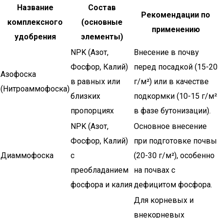
Название
Состав
Рекомендации по
комплексного
(основные
применению
удобрения
элементы)
NPK (Азот,
Внесение в почву
Фосфор, Калий)
перед посадкой (15-20
Азофоска
в равных или
г/м²) или в качестве
(Нитроаммофоска)
близких
подкормки (10-15 г/м²
пропорциях
в фазе бутонизации).
NPK (Азот,
Основное внесение
Фосфор, Калий)
при подготовке почвы
Диаммофоска
с
(20-30 г/м²), особенно
преобладанием
на почвах с
фосфора и калия
дефицитом фосфора.
Для корневых и
внекорневых