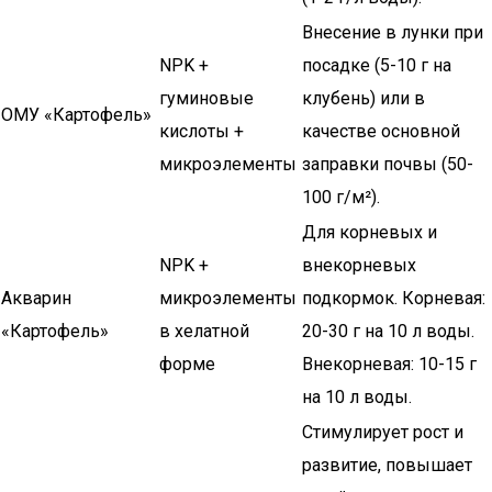
Внесение в лунки при
NPK +
посадке (5-10 г на
гуминовые
клубень) или в
ОМУ «Картофель»
кислоты +
качестве основной
микроэлементы
заправки почвы (50-
100 г/м²).
Для корневых и
NPK +
внекорневых
Акварин
микроэлементы
подкормок. Корневая:
«Картофель»
в хелатной
20-30 г на 10 л воды.
форме
Внекорневая: 10-15 г
на 10 л воды.
Стимулирует рост и
развитие, повышает