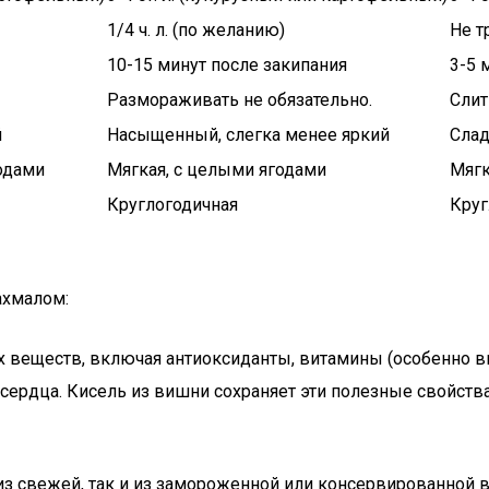
1/4 ч. л. (по желанию)
Не т
10-15 минут после закипания
3-5 
Размораживать не обязательно.
Слит
й
Насыщенный, слегка менее яркий
Слад
одами
Мягкая, с целыми ягодами
Мягк
Круглогодичная
Круг
ахмалом:
 веществ, включая антиоксиданты, витамины (особенно в
ердца. Кисель из вишни сохраняет эти полезные свойства,
 из свежей, так и из замороженной или консервированно