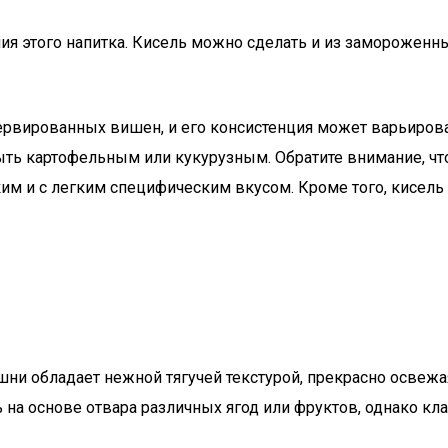
ия этого напитка. Кисель можно сделать и из замороженны
вированных вишен, и его консистенция может варьироватьс
ыть картофельным или кукурузным. Обратите внимание, чт
ким и с легким специфическим вкусом. Кроме того, кисель
шни обладает нежной тягучей текстурой, прекрасно освежая
 на основе отвара различных ягод или фруктов, однако кл