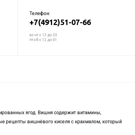
Телефон:
+7(4912)51-07-66
вс-чт с 12 до 23
пт-сб с 12 до 01
ированных ягод. Вишня содержит витамины,
тые рецепты вишнёвого киселя с крахмалом, который