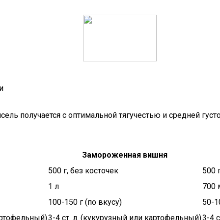
и
сель получается с оптимальной тягучестью и средней густо
Замороженная вишня
500 г, без косточек
500 
1 л
700 
100-150 г (по вкусу)
50-1
картофельный)
3-4 ст. л. (кукурузный или картофельный)
3-4 