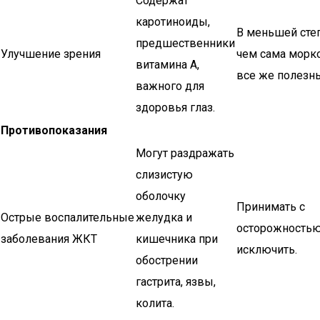
Содержат
каротиноиды,
В меньшей сте
предшественники
Улучшение зрения
чем сама морко
витамина А,
все же полезн
важного для
здоровья глаз.
Противопоказания
Могут раздражать
слизистую
оболочку
Принимать с
Острые воспалительные
желудка и
осторожностью
заболевания ЖКТ
кишечника при
исключить.
обострении
гастрита, язвы,
колита.