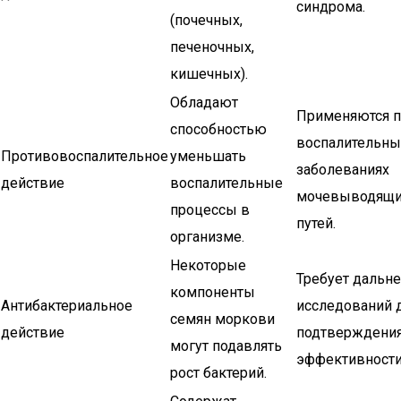
синдрома.
(почечных,
печеночных,
кишечных).
Обладают
Применяются п
способностью
воспалительны
Противовоспалительное
уменьшать
заболеваниях
действие
воспалительные
мочевыводящ
процессы в
путей.
организме.
Некоторые
Требует дальн
компоненты
Антибактериальное
исследований 
семян моркови
действие
подтверждени
могут подавлять
эффективности
рост бактерий.