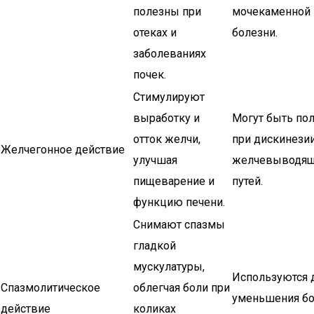
полезны при
мочекаменной
отеках и
болезни.
заболеваниях
почек.
Стимулируют
выработку и
Могут быть по
отток желчи,
при дискинези
Желчегонное действие
улучшая
желчевыводя
пищеварение и
путей.
функцию печени.
Снимают спазмы
гладкой
мускулатуры,
Используются 
Спазмолитическое
облегчая боли при
уменьшения бо
действие
коликах