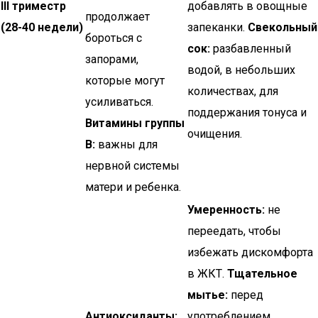
III триместр
добавлять в овощные
продолжает
(28-40 недели)
запеканки.
Свекольный
бороться с
сок:
разбавленный
запорами,
водой, в небольших
которые могут
количествах, для
усиливаться.
поддержания тонуса и
Витамины группы
очищения.
В:
важны для
нервной системы
матери и ребенка.
Умеренность:
не
переедать, чтобы
избежать дискомфорта
в ЖКТ.
Тщательное
мытье:
перед
Антиоксиданты:
употреблением.