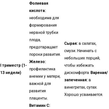
Фолиевая
кислота:
необходима для
формирования
нервной трубки
плода,
Сырая:
в салатах,
предотвращает
смузи. Начинать с
пороки развития.
небольших порций,
Железо:
I триместр (1-
чтобы избежать
профилактика
13 недели)
дискомфорта.
Вареная/
анемии у матери,
запеченная:
в
важной для
винегретах, супах.
развития
Хорошо усваивается.
плаценты.
Витамин С: