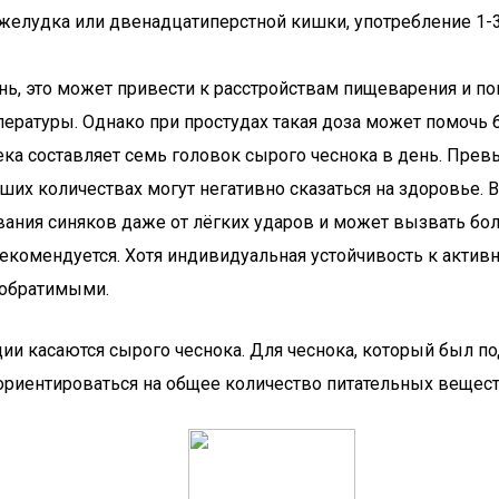
желудка или двенадцатиперстной кишки, употребление 1-
день, это может привести к расстройствам пищеварения и
ературы. Однако при простудах такая доза может помочь
ка составляет семь головок сырого чеснока в день. Превы
их количествах могут негативно сказаться на здоровье. В
вания синяков даже от лёгких ударов и может вызвать бо
екомендуется. Хотя индивидуальная устойчивость к акти
необратимыми.
и касаются сырого чеснока. Для чеснока, который был п
ориентироваться на общее количество питательных вещест