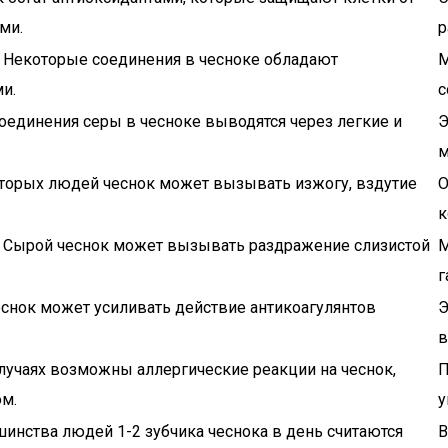
ми.
р
Некоторые соединения в чесноке обладают
М
и.
с
оединения серы в чесноке выводятся через легкие и
Э
м
торых людей чеснок может вызывать изжогу, вздутие
О
к
Сырой чеснок может вызывать раздражение слизистой
М
г
снок может усиливать действие антикоагулянтов
Э
в
лучаях возможны аллергические реакции на чеснок,
П
м.
у
инства людей 1-2 зубчика чеснока в день считаются
В