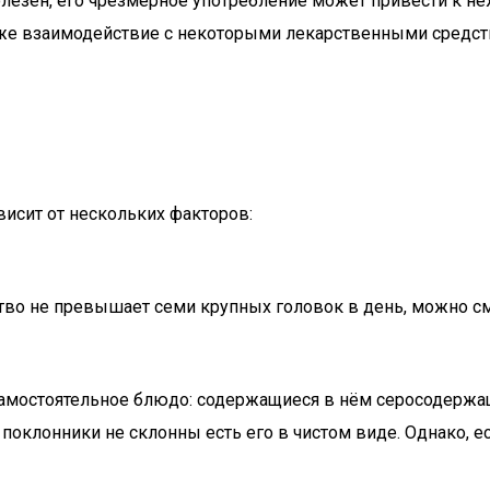
полезен, его чрезмерное употребление может привести к 
также взаимодействие с некоторыми лекарственными средс
висит от нескольких факторов:
во не превышает семи крупных головок в день, можно см
самостоятельное блюдо: содержащиеся в нём серосодержа
поклонники не склонны есть его в чистом виде. Однако, е