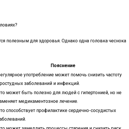
словиях?
ется полезным для здоровья. Однако одна головка чеснока
Пояснение
егулярное употребление может помочь снизить частоту
ростудных заболеваний и инфекций.
то может быть полезно для людей с гипертонией, но не
аменяет медикаментозное лечение.
то способствует профилактике сердечно-сосудистых
аболеваний.
то может замедлить процессы старения и снизить риск