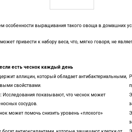
 чем особенности выращивания такого овоща в домашних у
может привести к набору веса, что, мягко говоря, не явля
 если есть чеснок каждый день
ержит аллицин, который обладает антибактериальными,
Р
выми свойствами.
п
:
Исследования показывают, что чеснок может
Э
носных сосудов.
з
нок может помочь снизить уровень «плохого»
Э
з
 богат антиоксидантами, которые защищают клетки от
Э