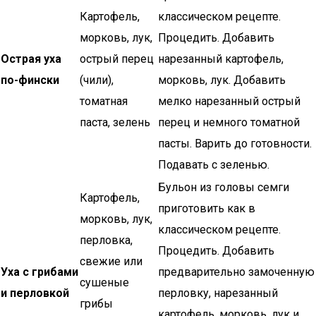
Картофель,
классическом рецепте.
морковь, лук,
Процедить. Добавить
Острая уха
острый перец
нарезанный картофель,
по-фински
(чили),
морковь, лук. Добавить
томатная
мелко нарезанный острый
паста, зелень
перец и немного томатной
пасты. Варить до готовности.
Подавать с зеленью.
Бульон из головы семги
Картофель,
приготовить как в
морковь, лук,
классическом рецепте.
перловка,
Процедить. Добавить
свежие или
Уха с грибами
предварительно замоченную
сушеные
и перловкой
перловку, нарезанный
грибы
картофель, морковь, лук и