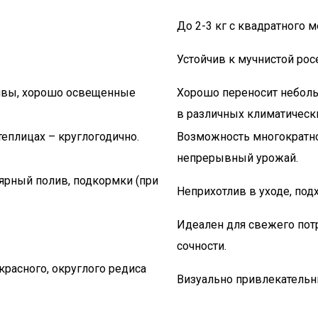
До 2-3 кг с квадратного 
Устойчив к мучнистой росе
очвы, хорошо освещенные
Хорошо переносит неболь
в различных климатически
 теплицах – круглогодично.
Возможность многократног
непрерывный урожай.
ярный полив, подкормки (при
Неприхотлив в уходе, под
Идеален для свежего пот
сочности.
красного, округлого редиса
Визуально привлекательн