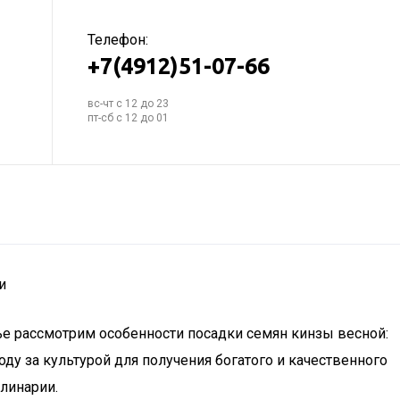
Телефон:
+7(4912)51-07-66
вс-чт с 12 до 23
пт-сб с 12 до 01
и
атье рассмотрим особенности посадки семян кинзы весной:
ду за культурой для получения богатого и качественного
улинарии.