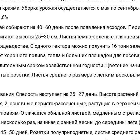
краями. Уборка урожая осуществляется с мая по сентябрь
,6%.
 собирают на 40–60 день после появления всходов. Пери
тигают высоты 25–30 см. Листья темно-зеленые, глянцевы
щеводстве. С одного гектара можно получить 16 тонн зеле
т хорошего полива, тепла и больших площадей для посева
ительным сроком хозяйственной годности. Цветение начин
стые розетки. Листья среднего размера с легким восковым 
ния. Спелость наступает на 25–27 день. Высота растений до
 2. основные перисто-рассеченные, растущие в верхней ча
ловиям. Отличается обильной листвой, медленным стрелко
несколько раз, начиная с ранней весны до середины лета 
45–50 дней. Розетки полуприподнятые, листья среднего 