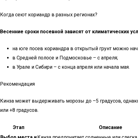
Когда сеют кориандр в разных регионах?
Весенние сроки посевной зависят от климатических усл
на юге посев кориандра в открытый грунт можно начи
в Средней полосе и Подмосковье – с апреля;
в Урале и Сибири – с конца апреля или начала мая.
Рекомендация
Кинза может выдерживать морозы до –5 градусов, однако 
или +8 градусов.
Этап
Описание
Выбор места и
Кинза предпочитает солнечные или слегка