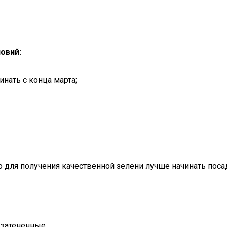
овий:
нать с конца марта;
для получения качественной зелени лучше начинать посад
 затененные