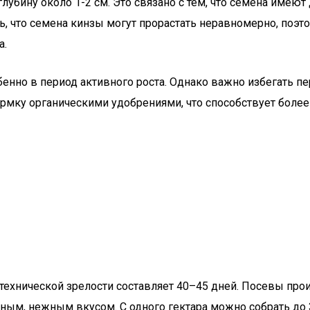
глубину около 1-2 см. Это связано с тем, что семена име
ь, что семена кинзы могут прорастать неравномерно, поэто
а.
обенно в период активного роста. Однако важно избегать п
кормку органическими удобрениями, что способствует боле
технической зрелости составляет 40–45 дней. Посевы прои
яным, нежным вкусом. С одного гектара можно собрать до 