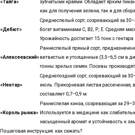
«Тайга»
зубчатыми краями. Обладает ярким пикан
как для получения зелени, так и для сбор
Среднеспелый сорт, созревающий за 30–
«Дебют»
богат витаминами С, В2, Р, Е. Средняя м
Урожайность достигает 15 тонн с гектара.
Раннеспелый пряный сорт, предназначенн
«Алексеевский»
ветвистые и утолщенные (3,5–6,5 см в диа
тонны зрелых семян. Посевы производят 
Среднепоздний сорт, созревающий за 30–
«Нектар»
июль. Прикорневая листва рассеченная, в
составляет 0,7–0,9 м.
Раннеспелая кинза, созревающая за 29–35
«Король рынка»
Используется в медицине как слабительн
насыщенный аромат и устойчивость к зам
Пошаговая инструкция: как сажать?