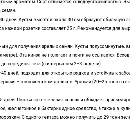
тным ароматом. Сорт отличается холодоустойчивостью. Высо
а семян.
40 дней. Кусты высотой около 30 см образуют обильную з
асса каждой розетки составляет 25 г. Рекомендуется для в
ый для получения зрелых семян. Кусты полусомкнутые, вы
метре). Эта кинза не полегает и почти не осыпается. Всход
до середины лета (с интервалом 2–3 недели).
40 дней, подходит для открытых рядков и устойчив к заб
ерхняя – с множеством дольков. Урожай (20–25 тонн с гек
 дней. Листва ярко-зеленая, сочная и обладает пряным аро
ое, желчегонное и бактерицидное средство, а также в кул
орозкам. С одного гектара можно получить до 29 тонн зел