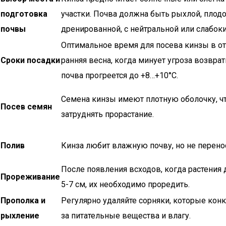
подготовка
участки. Почва должна быть рыхлой, плод
почвы
дренированной, с нейтральной или слабок
Оптимальное время для посева кинзы в о
Сроки посадки
ранняя весна, когда минует угроза возвра
почва прогреется до +8…+10°C.
Семена кинзы имеют плотную оболочку, ч
Посев семян
затруднять прорастание.
Полив
Кинза любит влажную почву, но не перенос
После появления всходов, когда растения
Прореживание
5-7 см, их необходимо проредить.
Прополка и
Регулярно удаляйте сорняки, которые кон
рыхление
за питательные вещества и влагу.