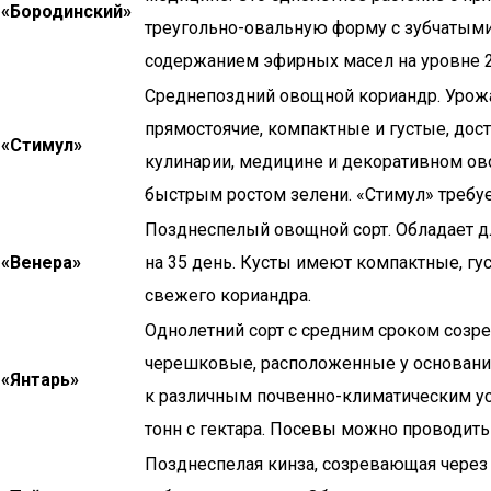
«Бородинский»
треугольно-овальную форму с зубчатыми 
содержанием эфирных масел на уровне 2
Среднепоздний овощной кориандр. Урожай
прямостоячие, компактные и густые, дос
«Стимул»
кулинарии, медицине и декоративном ово
быстрым ростом зелени. «Стимул» требуе
Позднеспелый овощной сорт. Обладает дл
«Венера»
на 35 день. Кусты имеют компактные, гу
свежего кориандра.
Однолетний сорт с средним сроком созрева
черешковые, расположенные у основания;
«Янтарь»
к различным почвенно-климатическим ус
тонн с гектара. Посевы можно проводить 
Позднеспелая кинза, созревающая через 