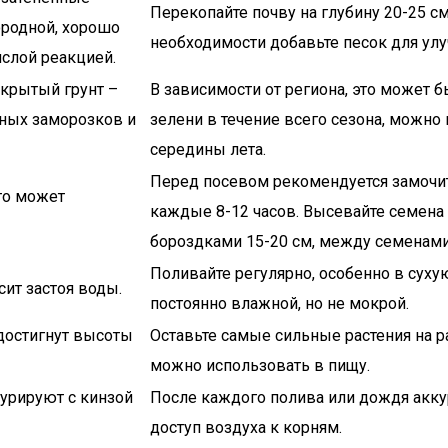
Перекопайте почву на глубину 20-25 см,
ородной, хорошо
необходимости добавьте песок для ул
ислой реакцией.
ткрытый грунт –
В зависимости от региона, это может 
тных заморозков и
зелени в течение всего сезона, можн
середины лета.
Перед посевом рекомендуется замочить
то может
каждые 8-12 часов. Высевайте семена 
бороздками 15-20 см, между семенами 
Поливайте регулярно, особенно в суху
ит застоя воды.
постоянно влажной, но не мокрой.
 достигнут высоты
Оставьте самые сильные растения на ра
можно использовать в пищу.
курируют с кинзой
После каждого полива или дождя аккур
доступ воздуха к корням.