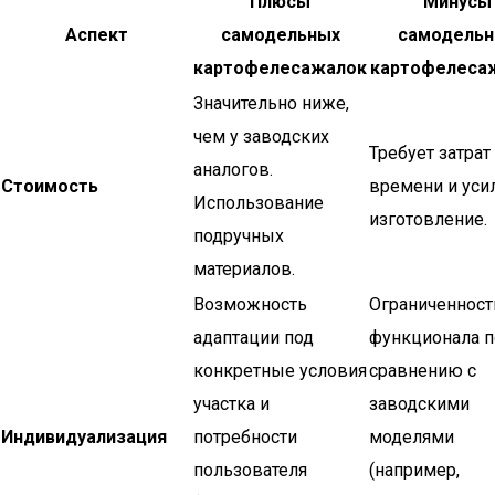
Плюсы
Минусы
Аспект
самодельных
самодельн
картофелесажалок
картофелеса
Значительно ниже,
чем у заводских
Требует затрат
аналогов.
Стоимость
времени и уси
Использование
изготовление.
подручных
материалов.
Возможность
Ограниченност
адаптации под
функционала п
конкретные условия
сравнению с
участка и
заводскими
Индивидуализация
потребности
моделями
пользователя
(например,