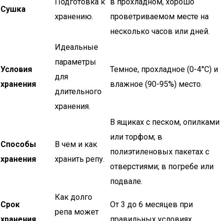
Подготовка к
в прохладном, хорошо
Сушка
хранению.
проветриваемом месте на
несколько часов или дней.
Идеальные
параметры
Условия
Темное, прохладное (0-4°C) и
для
хранения
влажное (90-95%) место.
длительного
хранения.
В ящиках с песком, опилками
или торфом; в
Способы
В чем и как
полиэтиленовых пакетах с
хранения
хранить репу.
отверстиями; в погребе или
подвале.
Как долго
Срок
От 3 до 6 месяцев при
репа может
хранения
правильных условиях.