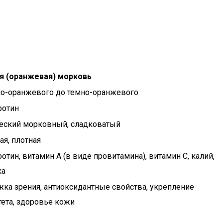
я (оранжевая) морковь
ло-оранжевого до темно-оранжевого
ротин
еский морковный, сладковатый
ая, плотная
отин, витамин А (в виде провитамина), витамин С, калий,
ка
ка зрения, антиоксидантные свойства, укрепление
ета, здоровье кожи