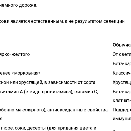
 немного дороже.
ви является естественным, а не результатом селекции.
Обычна
 ярко-желтого
От свет
Бета-ка
менее «морковная»
Классич
ой или хрустящей, в зависимости от сорта
Хрустящ
витамин А (в виде провитамина), витамин С,
Бета-кар
клетчат
бенно макулярного), антиоксидантные свойства,
Поддерж
я
иммунит
 пюре, соки, десерты (для придания цвета и