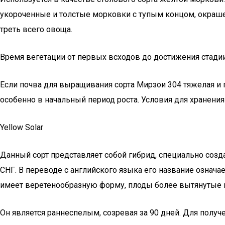
укороченные и толстые морковки с тупым концом, окрашен
треть всего овоща.
Время вегетации от первых всходов до достижения стадии 
Если почва для выращивания сорта Мирзои 304 тяжелая и г
особенно в начальный период роста. Условия для хранения
Yellow Solar
Данный сорт представляет собой гибрид, специально созд
СНГ. В переводе с английского языка его название означа
имеет веретенообразную форму, плоды более вытянутые по
Он является раннеспелым, созревая за 90 дней. Для пол