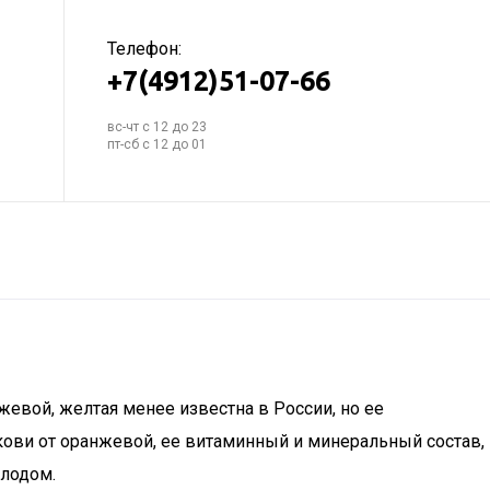
Телефон:
+7(4912)51-07-66
вс-чт с 12 до 23
пт-сб с 12 до 01
евой, желтая менее известна в России, но ее
ркови от оранжевой, ее витаминный и минеральный состав,
лодом.