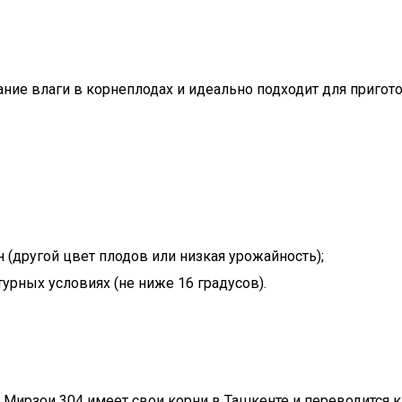
ие влаги в корнеплодах и идеально подходит для пригот
 (другой цвет плодов или низкая урожайность);
урных условиях (не ниже 16 градусов).
. Мирзои 304 имеет свои корни в Ташкенте и переводится 