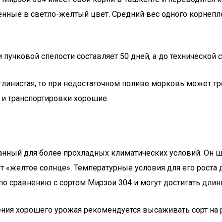
ные в светло-желтый цвет. Средний вес одного корнеплод
пучковой спелости составляет 50 дней, а до технической с
линистая, то при недостаточном поливе морковь может трес
 и транспортировки хорошие.
анный для более прохладных климатических условий. Он ши
ет «желтое солнце». Температурные условия для его роста
 сравнению с сортом Мирзои 304 и могут достигать длины 
учения хорошего урожая рекомендуется высаживать сорт н