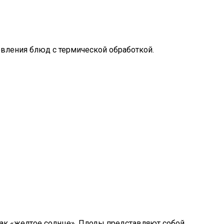
овления блюд с термической обработкой.
как «желтое солнце». Плоды представляют собой