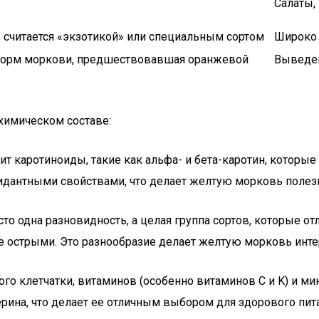
Салаты, 
 считается «экзотикой» или специальным сортом
Широко 
форм моркови, предшествовавшая оранжевой
Выведен
химическом составе:
ит каротиноиды, такие как альфа- и бета-каротин, которы
дантными свойствами, что делает желтую морковь полезн
сто одна разновидность, а целая группа сортов, которые о
лее острыми. Это разнообразие делает желтую морковь инт
го клетчатки, витаминов (особенно витаминов C и K) и ми
ина, что делает ее отличным выбором для здорового пита