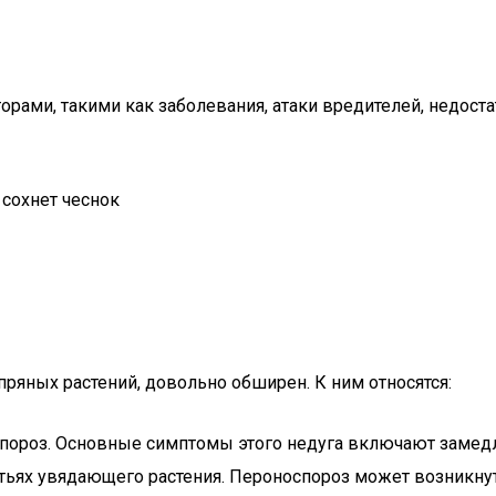
рами, такими как заболевания, атаки вредителей, недост
пряных растений, довольно обширен. К ним относятся:
спороз. Основные симптомы этого недуга включают замедле
стьях увядающего растения. Пероноспороз может возникну