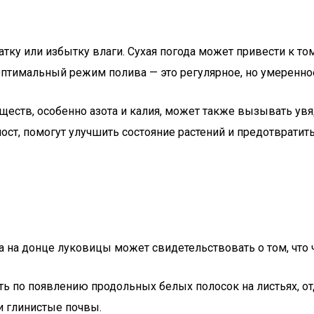
атку или избытку влаги. Сухая погода может привести к том
тимальный режим полива — это регулярное, но умеренное
еществ, особенно азота и калия, может также вызывать ув
ост, помогут улучшить состояние растений и предотвратит
та на донце луковицы может свидетельствовать о том, что 
ть по появлению продольных белых полосок на листьях, о
и глинистые почвы.