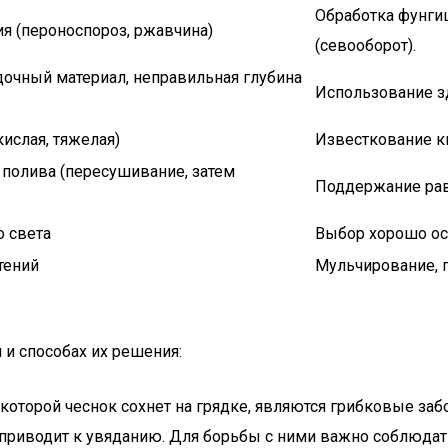
Обработка фунги
я (пероноспороз, ржавчина)
(севооборот).
очный материал, неправильная глубина
Использование з
ислая, тяжелая)
Известкование ки
полива (пересушивание, затем
Поддержание рав
о света
Выбор хорошо ос
тений
Мульчирование, 
 и способах их решения:
 которой чеснок сохнет на грядке, являются грибковые забо
то приводит к увяданию. Для борьбы с ними важно соблюд