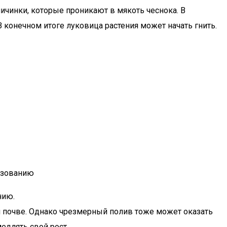
личинки, которые проникают в мякоть чеснока. В
В конечном итоге луковица растения может начать гнить.
ьзованию
нию.
й почве. Однако чрезмерный полив тоже может оказать
медлять свой рост.