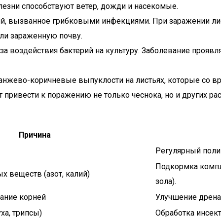
лезни способствуют ветер, дожди и насекомые.
ий, вызванное грибковыми инфекциями. При заражении лис
ли зараженную почву.
за воздействия бактерий на культуру. Заболевание проявл
анжево-коричневые выпуклости на листьях, которые со в
привести к поражению не только чеснока, но и других рас
Причина
Регулярный полив
Подкормка компл
х веществ (азот, калий)
зола).
вание корней
Улучшение дрена
ха, трипсы)
Обработка инсект