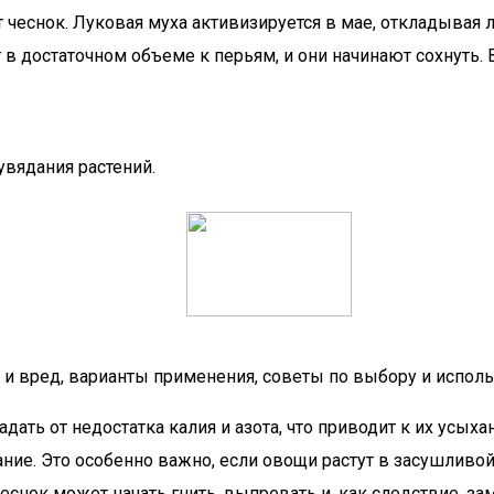
 чеснок. Луковая муха активизируется в мае, откладывая 
 в достаточном объеме к перьям, и они начинают сохнуть. 
увядания растений.
 и вред, варианты применения, советы по выбору и испол
ать от недостатка калия и азота, что приводит к их усыха
ние. Это особенно важно, если овощи растут в засушливо
еснок может начать гнить, выпревать и, как следствие, за