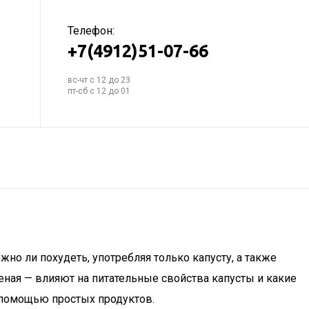
Телефон:
+7(4912)51-07-66
вс-чт с 12 до 23
пт-сб с 12 до 01
но ли похудеть, употребляя только капусту, а также
ная — влияют на питательные свойства капусты и какие
с помощью простых продуктов.