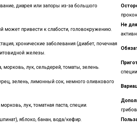
вание, диарея или запоры из-за большого
Остор
прокон
Не для
й может привести к слабости, головокружению.
активн
тация, хронические заболевания (диабет, почечная
Обяза
щитовидной железы.
Приго
, морковь, лук, сельдерей, томаты, зелень.
специи
урец, зелень, лимонный сок, немного оливкового
Вариац
Допол
 морковь, лук, томатная паста, специи.
грибов
шпинат), яблоко, банан, вода/кефир.
Польза