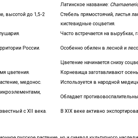
Латинское название:
Chamaenerio
е, высотой до 1,5-2
Стебель прямостоячий, листья л
кистевидные соцветия.
лушария.
Часто встречается на вырубках, г
рритории России.
Особенно обилен в лесной и лесо
Цветение начинается снизу соцве
мя цветения.
Корневища заготавливают осен
астение, медонос.
Используется в народной медици
микроэлементами,
Обладает противовоспалительн
вестный с XII века.
В XIX веке активно экспортирова
ионное русское растение, но и символ культурного наследи