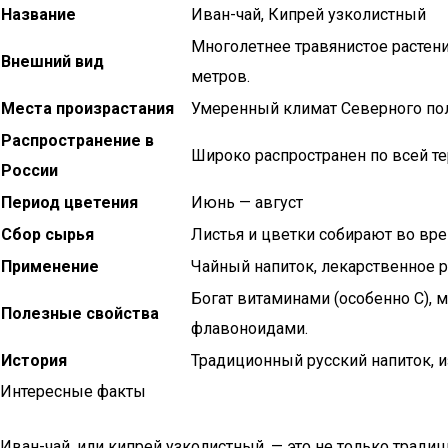
Название
Иван-чай, Кипрей узколистный
Многолетнее травянистое растени
Внешний вид
метров.
Места произрастания
Умеренный климат Северного по
Распространение в
Широко распространен по всей те
России
Период цветения
Июнь — август
Сбор сырья
Листья и цветки собирают во вре
Применение
Чайный напиток, лекарственное р
Богат витаминами (особенно С), 
Полезные свойства
флавоноидами.
История
Традиционный русский напиток, из
Интересные факты
Иван-чай, или кипрей узколистный, — это не только традиц