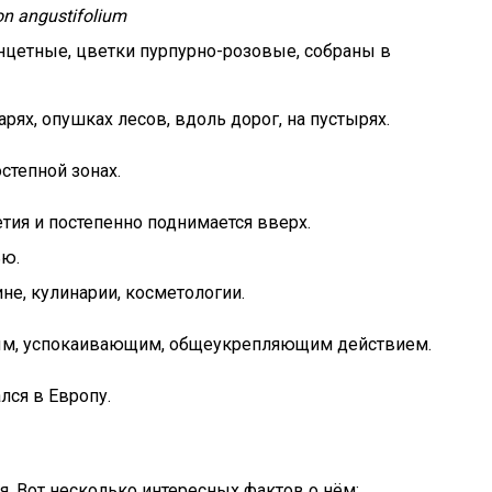
n angustifolium
анцетные, цветки пурпурно-розовые, собраны в
арях, опушках лесов, вдоль дорог, на пустырях.
степной зонах.
тия и постепенно поднимается вверх.
ью.
не, кулинарии, косметологии.
ым, успокаивающим, общеукрепляющим действием.
лся в Европу.
я. Вот несколько интересных фактов о нём: