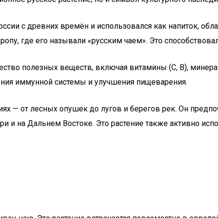
России с древних времён и использовался как напиток, о
 Европу, где его называли «русским чаем». Это способство
ество полезных веществ, включая витамины (C, B), минера
ения иммунной системы и улучшения пищеварения.
виях — от лесных опушек до лугов и берегов рек. Он предп
ри и на Дальнем Востоке. Это растение также активно исп