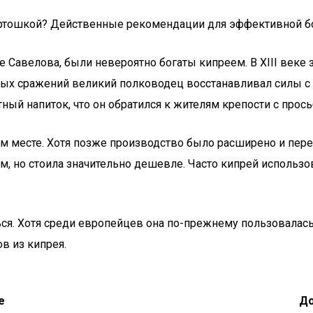
с картошкой? Действенные рекомендации для эффективной 
ье Савелова, были невероятно богаты кипреем. В XIII веке
ых сражений великий полководец восстанавливал силы с 
тный напиток, что он обратился к жителям крепости с про
ом месте. Хотя позже производство было расширено и пере
ам, но стоила значительно дешевле. Часто кипрей использо
ься. Хотя среди европейцев она по-прежнему пользовалась
в из кипрея.
е
До