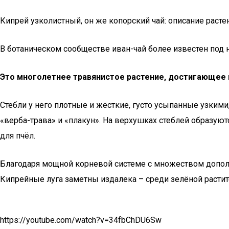
Кипрей узколистный, он же копорский чай: описание расте
В ботаническом сообществе иван-чай более известен под н
Это многолетнее травянистое растение, достигающее в
Стебли у него плотные и жёсткие, густо усыпанные узки
«верба-трава» и «плакун». На верхушках стеблей образую
для пчёл.
Благодаря мощной корневой системе с множеством допол
Кипрейные луга заметны издалека – среди зелёной расти
https://youtube.com/watch?v=34fbChDU6Sw