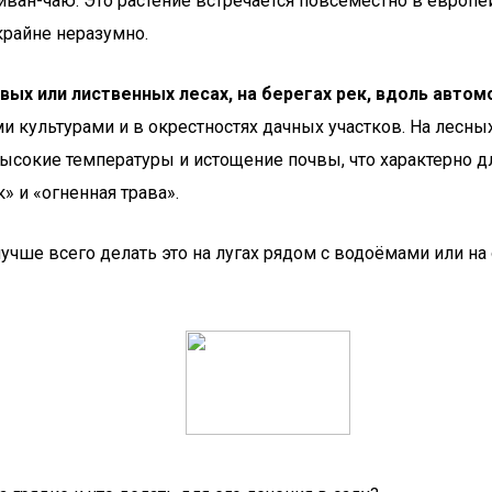
ван-чаю. Это растение встречается повсеместно в европей
крайне неразумно.
ых или лиственных лесах, на берегах рек, вдоль авто
и культурами и в окрестностях дачных участков. На лесны
ысокие температуры и истощение почвы, что характерно дл
» и «огненная трава».
 лучше всего делать это на лугах рядом с водоёмами или 