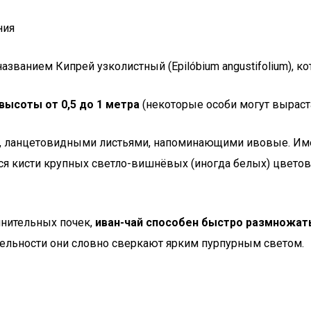
ния
азванием Кипрей узколистный (Epilóbium angustifolium), 
ысоты от 0,5 до 1 метра
(некоторые особи могут выраста
ми, ланцетовидными листьями, напоминающими ивовые. Им
тся кисти крупных светло-вишнёвых (иногда белых) цветов
нительных почек,
иван-чай способен быстро размножат
тельности они словно сверкают ярким пурпурным светом.