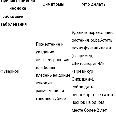
Причина гниения
Симптомы
Что делать
чеснока
Грибковые
заболевания
Удалить пораженные
растения, обработать
Пожелтение и
почву фунгицидами
увядание
(например,
листьев, розовая
«Фитоспорин-М»,
или белая
Фузариоз
«Превикур
плесень на донце
Энерджи»),
луковицы,
соблюдать
размягчение и
севооборот, не сажать
гниение зубков.
чеснок на одном
месте более 2 лет.