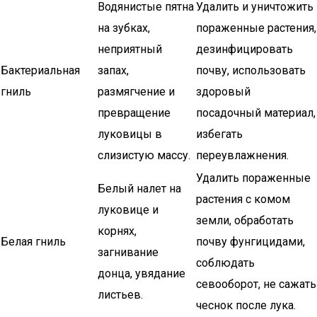
Водянистые пятна
Удалить и уничтожить
на зубках,
пораженные растения,
неприятный
дезинфицировать
Бактериальная
запах,
почву, использовать
гниль
размягчение и
здоровый
превращение
посадочный материал,
луковицы в
избегать
слизистую массу.
переувлажнения.
Удалить пораженные
Белый налет на
растения с комом
луковице и
земли, обработать
корнях,
Белая гниль
почву фунгицидами,
загнивание
соблюдать
донца, увядание
севооборот, не сажать
листьев.
чеснок после лука.