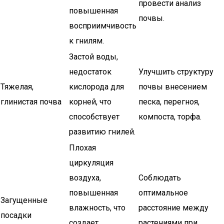
провести анализ
повышенная
почвы.
восприимчивость
к гнилям.
Застой воды,
недостаток
Улучшить структуру
Тяжелая,
кислорода для
почвы внесением
глинистая почва
корней, что
песка, перегноя,
способствует
компоста, торфа.
развитию гнилей.
Плохая
циркуляция
воздуха,
Соблюдать
повышенная
оптимальное
Загущенные
влажность, что
расстояние между
посадки
создает
растениями при