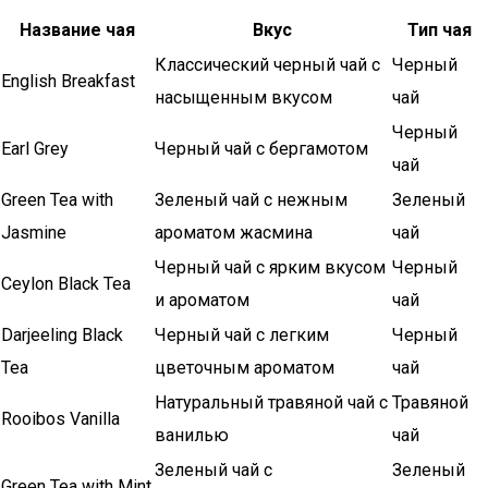
Название чая
Вкус
Тип чая
Классический черный чай с
Черный
English Breakfast
насыщенным вкусом
чай
Черный
Earl Grey
Черный чай с бергамотом
чай
Green Tea with
Зеленый чай с нежным
Зеленый
Jasmine
ароматом жасмина
чай
Черный чай с ярким вкусом
Черный
Ceylon Black Tea
и ароматом
чай
Darjeeling Black
Черный чай с легким
Черный
Tea
цветочным ароматом
чай
Натуральный травяной чай с
Травяной
Rooibos Vanilla
ванилью
чай
Зеленый чай с
Зеленый
Green Tea with Mint