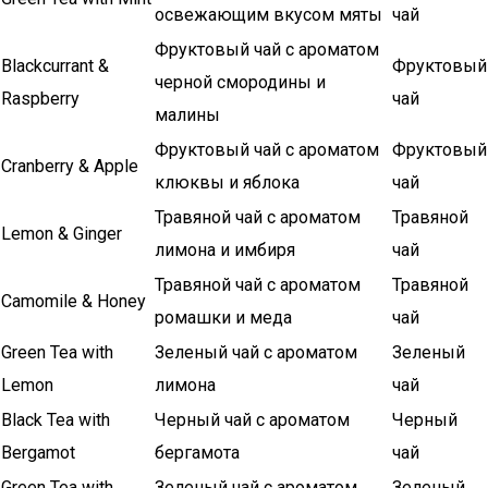
освежающим вкусом мяты
чай
Фруктовый чай с ароматом
Blackcurrant &
Фруктовый
черной смородины и
Raspberry
чай
малины
Фруктовый чай с ароматом
Фруктовый
Cranberry & Apple
клюквы и яблока
чай
Травяной чай с ароматом
Травяной
Lemon & Ginger
лимона и имбиря
чай
Травяной чай с ароматом
Травяной
Camomile & Honey
ромашки и меда
чай
Green Tea with
Зеленый чай с ароматом
Зеленый
Lemon
лимона
чай
Black Tea with
Черный чай с ароматом
Черный
Bergamot
бергамота
чай
Green Tea with
Зеленый чай с ароматом
Зеленый