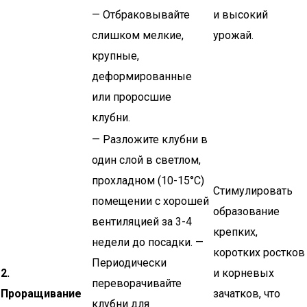
— Отбраковывайте
и высокий
слишком мелкие,
урожай.
крупные,
деформированные
или проросшие
клубни.
— Разложите клубни в
один слой в светлом,
прохладном (10-15°C)
Стимулировать
помещении с хорошей
образование
вентиляцией за 3-4
крепких,
недели до посадки. —
коротких ростков
Периодически
2.
и корневых
переворачивайте
Проращивание
зачатков, что
клубни для