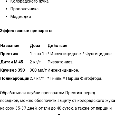
Колорадского жука.
Проволочника.
Медведки.
Эффективные препараты
:
Название
Доза
Действие
Престиж
1 л на 1 т
* Инсектицидное. * Фунгицидное.
Дитан М 45
2 кг/т
Ризоктониоз.
Круизер 350
300 мл/т
Инсектицидное.
Поликарбацин
2,7 кг/т
* Гниль. * Парша Фитофтора.
Обрабатывая клубни препаратом Престиж перед
посадкой, можно обеспечить защиту от колорадского жука
на срок 35-37 дней, от тли до 40 суток, а также от парши и