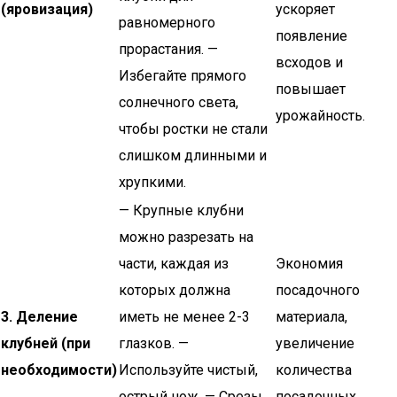
(яровизация)
ускоряет
равномерного
появление
прорастания. —
всходов и
Избегайте прямого
повышает
солнечного света,
урожайность.
чтобы ростки не стали
слишком длинными и
хрупкими.
— Крупные клубни
можно разрезать на
части, каждая из
Экономия
которых должна
посадочного
3. Деление
иметь не менее 2-3
материала,
клубней (при
глазков. —
увеличение
необходимости)
Используйте чистый,
количества
острый нож. — Срезы
посадочных