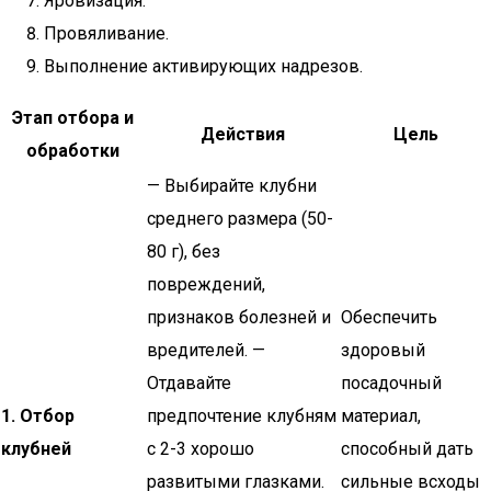
Яровизация.
Провяливание.
Выполнение активирующих надрезов.
Этап отбора и
Действия
Цель
обработки
— Выбирайте клубни
среднего размера (50-
80 г), без
повреждений,
признаков болезней и
Обеспечить
вредителей. —
здоровый
Отдавайте
посадочный
1. Отбор
предпочтение клубням
материал,
клубней
с 2-3 хорошо
способный дать
развитыми глазками.
сильные всходы