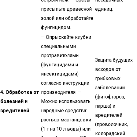
присыпьте древесной
единиц.
золой или обработайте
фунгицидом.
— Опрыскайте клубни
специальными
протравителями
Защита будущих
(фунгицидами и
всходов от
инсектицидами)
грибковых
согласно инструкции
заболеваний
4. Обработка от
производителя. —
(фитофтороз,
болезней и
Можно использовать
парша) и
вредителей
народные средства:
вредителей
раствор марганцовки
(проволочник,
(1 г на 10 л воды) или
колорадский