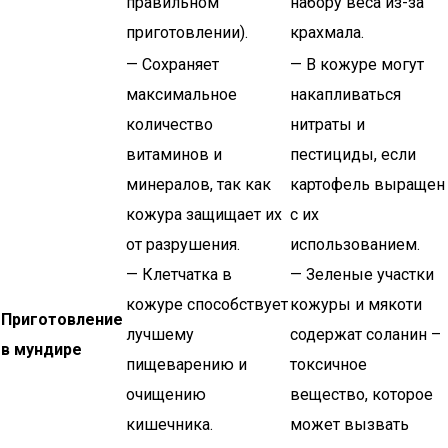
правильном
набору веса из-за
приготовлении).
крахмала.
— Сохраняет
— В кожуре могут
максимальное
накапливаться
количество
нитраты и
витаминов и
пестициды, если
минералов, так как
картофель выращен
кожура защищает их
с их
от разрушения.
использованием.
— Клетчатка в
— Зеленые участки
кожуре способствует
кожуры и мякоти
Приготовление
лучшему
содержат соланин –
в мундире
пищеварению и
токсичное
очищению
вещество, которое
кишечника.
может вызвать