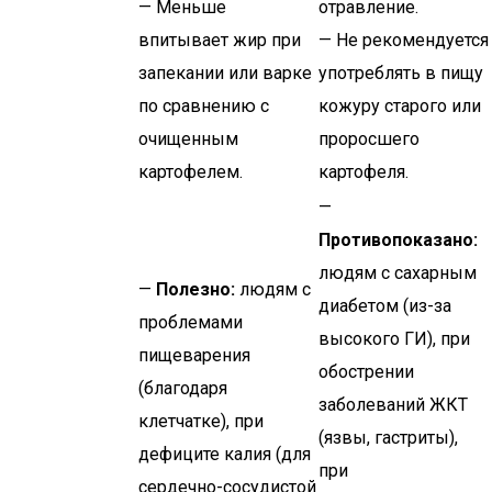
— Меньше
отравление.
впитывает жир при
— Не рекомендуется
запекании или варке
употреблять в пищу
по сравнению с
кожуру старого или
очищенным
проросшего
картофелем.
картофеля.
—
Противопоказано:
людям с сахарным
—
Полезно:
людям с
диабетом (из-за
проблемами
высокого ГИ), при
пищеварения
обострении
(благодаря
заболеваний ЖКТ
клетчатке), при
(язвы, гастриты),
дефиците калия (для
при
сердечно-сосудистой