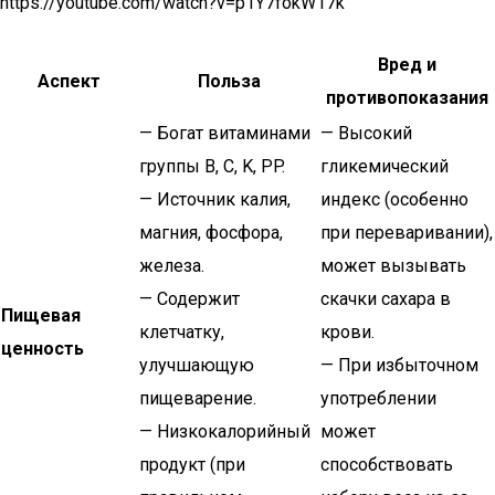
https://youtube.com/watch?v=p1Y7fokW17k
Вред и
Аспект
Польза
противопоказания
— Богат витаминами
— Высокий
группы B, C, K, PP.
гликемический
— Источник калия,
индекс (особенно
магния, фосфора,
при переваривании),
железа.
может вызывать
— Содержит
скачки сахара в
Пищевая
клетчатку,
крови.
ценность
улучшающую
— При избыточном
пищеварение.
употреблении
— Низкокалорийный
может
продукт (при
способствовать