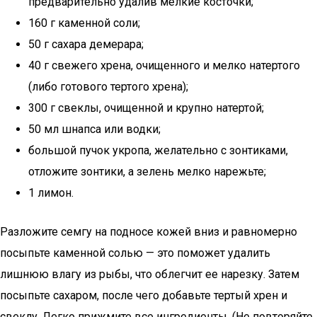
предварительно удалив мелкие косточки;
160 г каменной соли;
50 г сахара демерара;
40 г свежего хрена, очищенного и мелко натертого
(либо готового тертого хрена);
300 г свеклы, очищенной и крупно натертой;
50 мл шнапса или водки;
большой пучок укропа, желательно с зонтиками,
отложите зонтики, а зелень мелко нарежьте;
1 лимон.
Разложите семгу на подносе кожей вниз и равномерно
посыпьте каменной солью — это поможет удалить
лишнюю влагу из рыбы, что облегчит ее нарезку. Затем
посыпьте сахаром, после чего добавьте тертый хрен и
свеклу. Легко прижмите все ингредиенты. (Не повторяйте