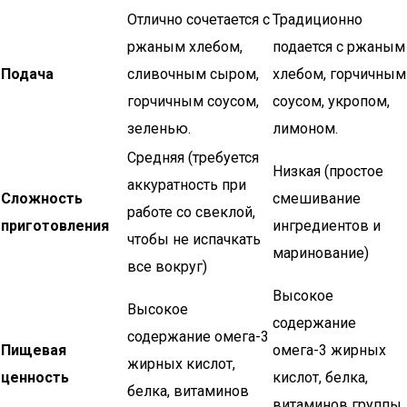
Отлично сочетается с
Традиционно
ржаным хлебом,
подается с ржаным
Подача
сливочным сыром,
хлебом, горчичным
горчичным соусом,
соусом, укропом,
зеленью.
лимоном.
Средняя (требуется
Низкая (простое
аккуратность при
Сложность
смешивание
работе со свеклой,
приготовления
ингредиентов и
чтобы не испачкать
маринование)
все вокруг)
Высокое
Высокое
содержание
содержание омега-3
Пищевая
омега-3 жирных
жирных кислот,
ценность
кислот, белка,
белка, витаминов
витаминов группы