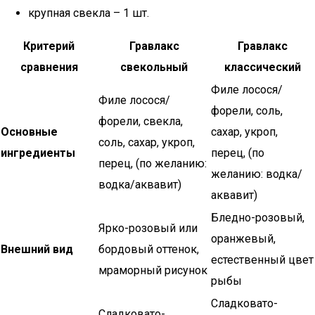
крупная свекла – 1 шт.
Критерий
Гравлакс
Гравлакс
сравнения
свекольный
классический
Филе лосося/
Филе лосося/
форели, соль,
форели, свекла,
Основные
сахар, укроп,
соль, сахар, укроп,
ингредиенты
перец, (по
перец, (по желанию:
желанию: водка/
водка/аквавит)
аквавит)
Бледно-розовый,
Ярко-розовый или
оранжевый,
Внешний вид
бордовый оттенок,
естественный цвет
мраморный рисунок
рыбы
Сладковато-
Сладковато-