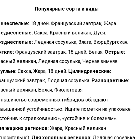
Популярные сорта и виды
аннеспелые:
18 дней, Французский завтрак, Жара.
реднеспелые:
Сакса, Красный великан, Дуся.
озднеспелые:
Ледяная сосулька, Злата, Вюрцбургская.
гкие:
Французский завтрак, 18 дней, Белая.
Острые:
асный великан, Ледяная сосулька, Черная зимняя.
углые:
Сакса, Жара, 18 дней.
Цилиндрические:
анцузский завтрак, Ледяная сосулька.
Разноцветные:
асный великан, Белая, Фиолетовая.
льшинство современных гибридов обладают
вышенной устойчивостью. Ищите пометки на упаковке:
стойчив к стрелкованию», «устойчив к болезням».
я жарких регионов:
Жара, Красный великан
тносительно).
Для холодных регионов:
Ледяная сосулька,