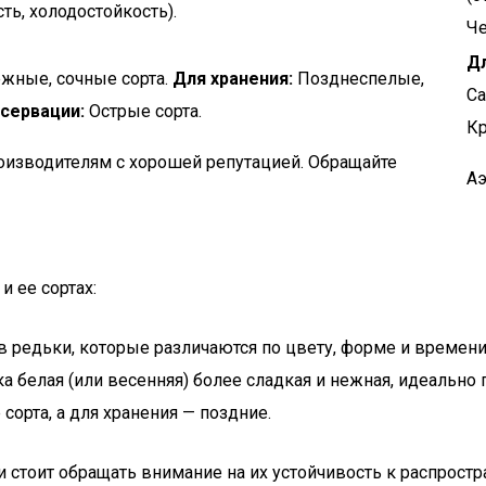
ть, холодостойкость).
Че
Дл
жные, сочные сорта.
Для хранения:
Позднеспелые,
Са
сервации:
Острые сорта.
Кр
оизводителям с хорошей репутацией. Обращайте
Аэ
 ее сортах:
в редьки, которые различаются по цвету, форме и времени
ька белая (или весенняя) более сладкая и нежная, идеальн
сорта, а для хранения — поздние.
 стоит обращать внимание на их устойчивость к распростр