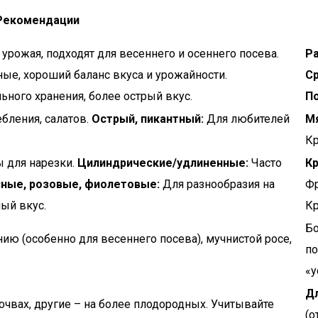
Рекомендации
урожая, подходят для весеннего и осеннего посева.
Р
ые, хороший баланс вкуса и урожайности.
С
ьного хранения, более острый вкус.
П
бления, салатов.
Острый, пикантный:
Для любителей
Мя
Кр
 для нарезки.
Цилиндрические/удлиненные:
Часто
Кр
сные, розовые, фиолетовые:
Для разнообразия на
Фр
ый вкус.
Кр
Бо
ию (особенно для весеннего посева), мучнистой росе,
по
«у
Дл
очвах, другие – на более плодородных. Учитывайте
(о