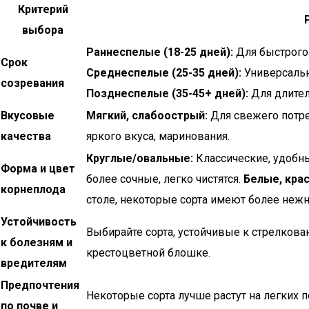
Критерий
выбора
Раннеспелые (18-25 дней):
Для быстрого 
Срок
Среднеспелые (25-35 дней):
Универсальн
созревания
Позднеспелые (35-45+ дней):
Для длител
Вкусовые
Мягкий, слабоострый:
Для свежего потре
качества
яркого вкуса, маринования.
Круглые/овальные:
Классические, удобны
Форма и цвет
более сочные, легко чистятся.
Белые, кра
корнеплода
столе, некоторые сорта имеют более нежн
Устойчивость
Выбирайте сорта, устойчивые к стрелкован
к болезням и
крестоцветной блошке.
вредителям
Предпочтения
Некоторые сорта лучше растут на легких п
по почве и