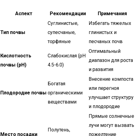
Аспект
Рекомендации
Примечания
Суглинистые,
Избегать тяжелых
Тип почвы
супесчаные,
глинистых и
торфяные
песчаных почв
Оптимальный
Кислотность
Слабокислая (pH
диапазон для роста
почвы (pH)
4.5-6.0)
и развития
Внесение компоста
Богатая
или перегноя
Плодородие почвы
органическими
улучшает структуру
веществами
и плодородие
Прямые солнечные
лучи могут вызвать
Полутень,
Место посадки
пожелтение