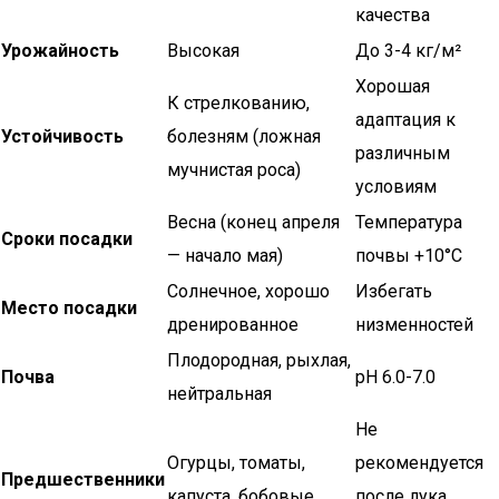
качества
Урожайность
Высокая
До 3-4 кг/м²
Хорошая
К стрелкованию,
адаптация к
Устойчивость
болезням (ложная
различным
мучнистая роса)
условиям
Весна (конец апреля
Температура
Сроки посадки
— начало мая)
почвы +10°C
Солнечное, хорошо
Избегать
Место посадки
дренированное
низменностей
Плодородная, рыхлая,
Почва
pH 6.0-7.0
нейтральная
Не
Огурцы, томаты,
рекомендуется
Предшественники
капуста, бобовые
после лука,