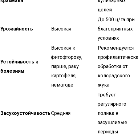
крахмала
кулинарных
целей
До 500 ц/га при
Урожайность
Высокая
благоприятных
условиях
Высокая к
Рекомендуется
фитофторозу,
профилактическ
Устойчивость к
парше, раку
обработка от
болезням
картофеля,
колорадского
нематоде
жука
Требует
регулярного
Засухоустойчивость
Средняя
полива в
засушливые
периоды