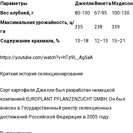
Параметры
Джелли
Винета
Мэдисон
Вес клубней, г
80-130
67-95
100-130
Максимальная урожайность, ц/
335
238
339
га
Содержание крахмала, %
13–18
12–15
15–21
https://youtube.com/watch?v=hTz9L_Ag5aA
Краткая история селекционирования
Сорт картофеля Джелли был разработан немецкой
компанией EUROPLANT PFLANZENZUCHT GMBH. Он был
внесен в Государственный реестр селекционных
достижений Российской Федерации в 2005 году.