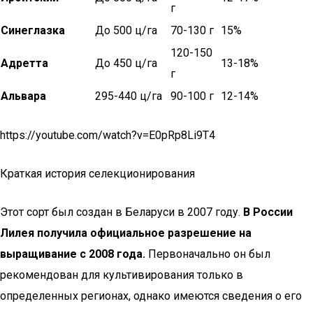
г
Синеглазка
До 500 ц/га
70-130 г
15%
120-150
Адретта
До 450 ц/га
13-18%
г
Альвара
295-440 ц/га
90-100 г
12-14%
https://youtube.com/watch?v=E0pRp8Li9T4
Краткая история селекционирования
Этот сорт был создан в Беларуси в 2007 году.
В России
Лилея получила официальное разрешение на
выращивание с 2008 года.
Первоначально он был
рекомендован для культивирования только в
определенных регионах, однако имеются сведения о его