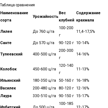
Таблица сравнения
Наименование
Вес
Содержание
Урожайность
сорта
клубней
крахмала
100-200
Лилея
До 760 ц/га
11,4-17,5%
г
Санте
До 570 ц/га
90-120 г
10-14%
200-300
Тулеевский
400-500 ц/га
14-16%
г
120-140
Колобок
450-600 ц/га
11-13%
г
Ильинский
180-350 ц/га
50-160 г
16-18%
Василек
200-480 ц/га
80-120 г
12-16%
Лаура
330-510 ц/га
90-150 г
15-17%
100-185
Ирбитский
До 500 ц/га
12-17%