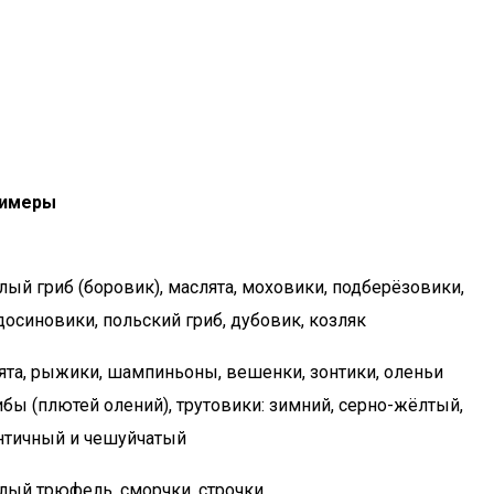
имеры
лый гриб (боровик), маслята, моховики, подберёзовики,
досиновики, польский гриб, дубовик, козляк
ята, рыжики, шампиньоны, вешенки, зонтики, оленьи
ибы (плютей олений), трутовики: зимний, серно-жёлтый,
нтичный и чешуйчатый
лый трюфель, сморчки, строчки