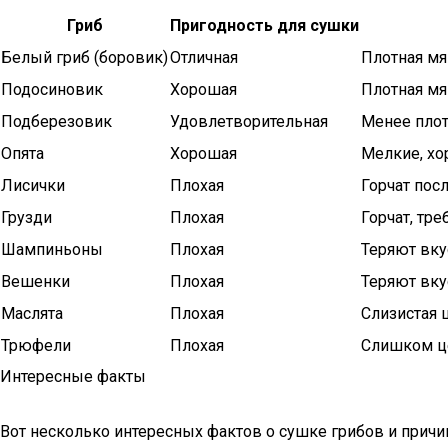
Гриб
Пригодность для сушки
Белый гриб (боровик)
Отличная
Плотная мяк
Подосиновик
Хорошая
Плотная мя
Подберезовик
Удовлетворительная
Менее плот
Опята
Хорошая
Мелкие, хо
Лисички
Плохая
Горчат пос
Грузди
Плохая
Горчат, тр
Шампиньоны
Плохая
Теряют вку
Вешенки
Плохая
Теряют вку
Маслята
Плохая
Слизистая 
Трюфели
Плохая
Слишком це
Интересные факты
Вот несколько интересных фактов о сушке грибов и причин