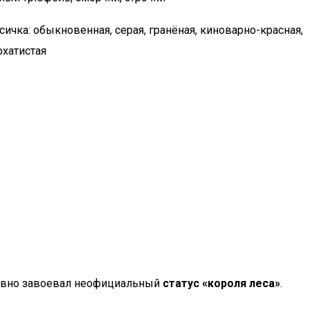
сичка: обыкновенная, серая, гранёная, киноварно-красная,
рхатистая
давно завоевал неофициальный
статус «короля леса»
.