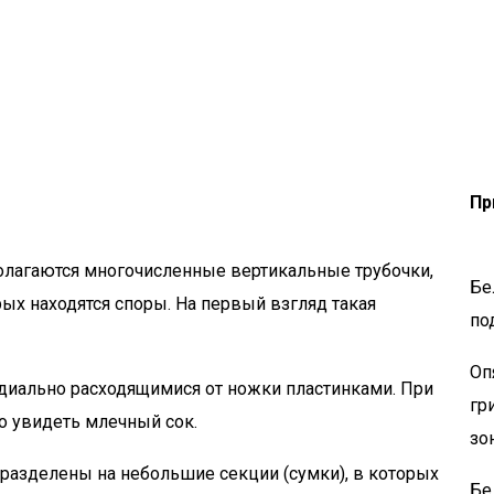
Пр
олагаются многочисленные вертикальные трубочки,
Бе
рых находятся споры. На первый взгляд такая
по
Оп
диально расходящимися от ножки пластинками. При
гр
о увидеть млечный сок.
зо
разделены на небольшие секции (сумки), в которых
Бе