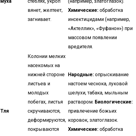
муха
стеблях, укроп
(например, златоглазок).
вянет, желтеет,
Химические:
обработка
загнивает.
инсектицидами (например,
«Актеллик», «Фуфанон») при
массовом появлении
вредителя.
Колонии мелких
насекомых на
нижней стороне
Народные:
опрыскивание
листьев и
настоем чеснока, луковой
молодых
шелухи, табака, мыльным
побегах, листья
раствором.
Биологические:
Тля
скручиваются,
привлечение божьих
деформируются,
коровок, златоглазок.
покрываются
Химические:
обработка