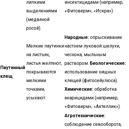
липкими
инсектицидами (например,
выделениями
«Фитоверм», «Искра»).
(медвяной
росой).
Народные:
опрыскивание
Мелкие паутинки
настоем луковой шелухи,
на листьях,
чеснока, мыльным
листья желтеют,
раствором.
Биологические:
Паутинный
покрываются
использование хищных
клещ
мелкими
клещей (фитосейулюса).
точками,
Химические:
обработка
усыхают.
акарицидами (например,
«Фитоверм», «Актеллик»).
Агротехнические:
соблюдение севооборота,