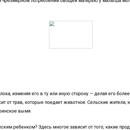
 чрезмерном потреблении овощей матерью у малыша могут
ока, изменяя его в ту или иную сторону — делая его более
т от трав, которые поедает животное. Сельские жители, к
еринское вымя.
ским ребенком? Здесь многое зависит от того, какие про