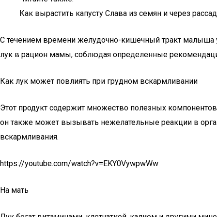
Как вырастить капусту Слава из семян и через расса
С течением времени желудочно-кишечный тракт малыша у
лук в рацион мамы, соблюдая определенные рекомендации
Как лук может повлиять при грудном вскармливании
Этот продукт содержит множество полезных компонентов
он также может вызывать нежелательные реакции в орган
вскармливания.
https://youtube.com/watch?v=EKY0VywpwWw
На мать
Лук богат витаминами, клетчаткой, калием и другими мин