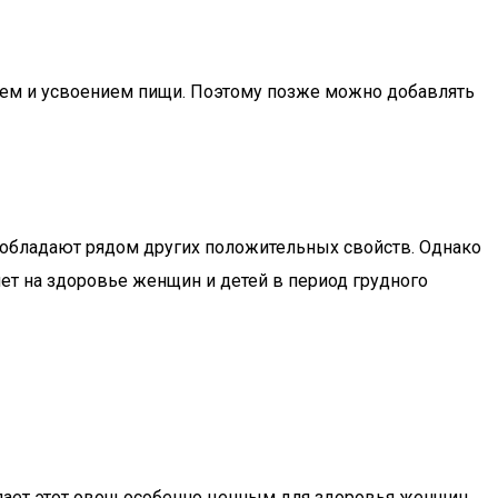
ием и усвоением пищи. Поэтому позже можно добавлять
обладают рядом других положительных свойств. Однако
ет на здоровье женщин и детей в период грудного
елает этот овощ особенно ценным для здоровья женщин,