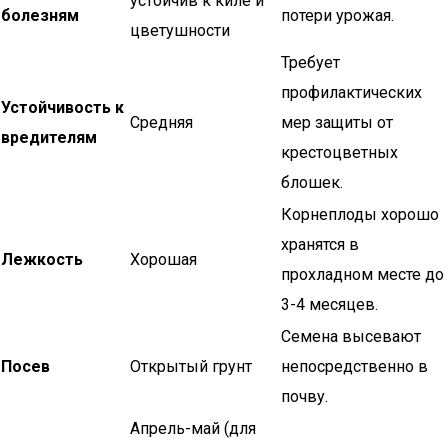
устойчив к киле и
болезням
потери урожая.
цветушности
Требует
профилактических
Устойчивость к
Средняя
мер защиты от
вредителям
крестоцветных
блошек.
Корнеплоды хорошо
хранятся в
Лежкость
Хорошая
прохладном месте до
3-4 месяцев.
Семена высевают
Посев
Открытый грунт
непосредственно в
почву.
Апрель-май (для