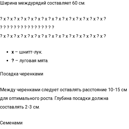
Ширина междурядий составляет 60 см.
? х ? х ? х ? х ? х ? х ? х ? х ? х ? х ? х ? х ? х ? х ? х ?
? ? ? ? ? ? ? ? ? ? ? ? ? ? ? ?
? х ? х ? х ? х ? х ? х ? х ? х ? х ? х ? х ? х ? х ? х ? х ?
х
– шнитт-лук.
?
– луговая мята.
Посадка черенками
Между черенками следует оставлять расстояние 10-15 см
для оптимального роста. Глубина посадки должна
составлять 2-3 см.
Семенами