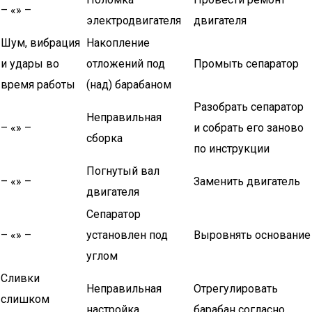
– «» –
электродвигателя
двигателя
Шум, вибрация
Накопление
и удары во
отложений под
Промыть сепаратор
время работы
(над) барабаном
Разобрать сепаратор
Неправильная
– «» –
и собрать его заново
сборка
по инструкции
Погнутый вал
– «» –
Заменить двигатель
двигателя
Сепаратор
– «» –
установлен под
Выровнять основание
углом
Сливки
Неправильная
Отрегулировать
слишком
настройка
барабан согласно