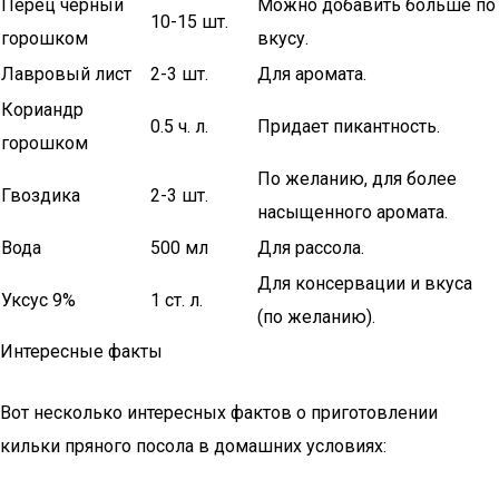
Перец черный
Можно добавить больше по
10-15 шт.
горошком
вкусу.
Лавровый лист
2-3 шт.
Для аромата.
Кориандр
0.5 ч. л.
Придает пикантность.
горошком
По желанию, для более
Гвоздика
2-3 шт.
насыщенного аромата.
Вода
500 мл
Для рассола.
Для консервации и вкуса
Уксус 9%
1 ст. л.
(по желанию).
Интересные факты
Вот несколько интересных фактов о приготовлении
кильки пряного посола в домашних условиях: