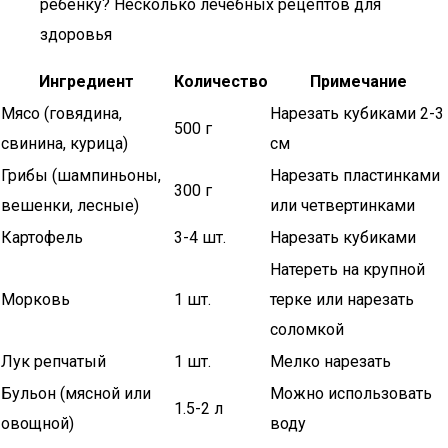
ребенку? Несколько лечебных рецептов для
здоровья
Ингредиент
Количество
Примечание
Мясо (говядина,
Нарезать кубиками 2-3
500 г
свинина, курица)
см
Грибы (шампиньоны,
Нарезать пластинками
300 г
вешенки, лесные)
или четвертинками
Картофель
3-4 шт.
Нарезать кубиками
Натереть на крупной
Морковь
1 шт.
терке или нарезать
соломкой
Лук репчатый
1 шт.
Мелко нарезать
Бульон (мясной или
Можно использовать
1.5-2 л
овощной)
воду