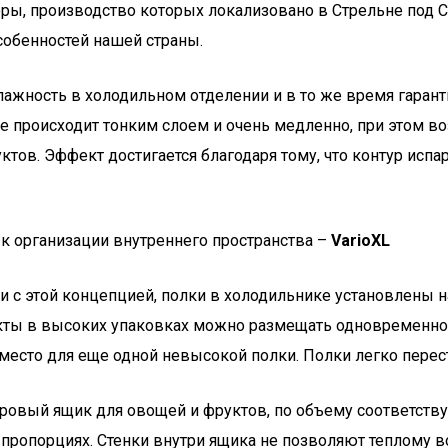
ы, производство которых локализовано в Стрельне под С
собенностей нашей страны.
ажность в холодильном отделении и в то же время гаранти
 происходит тонким слоем и очень медленно, при этом во
тов. Эффект достигается благодаря тому, что контур исп
к организации внутреннего пространства –
VarioXL
ии с этой концепцией, полки в холодильнике установлены 
укты в высоких упаковках можно размещать одновременно 
я место для еще одной невысокой полки. Полки легко пере
тровый ящик для овощей и фруктов, по объему соответст
пропорциях. Стенки внутри ящика не позволяют теплому в