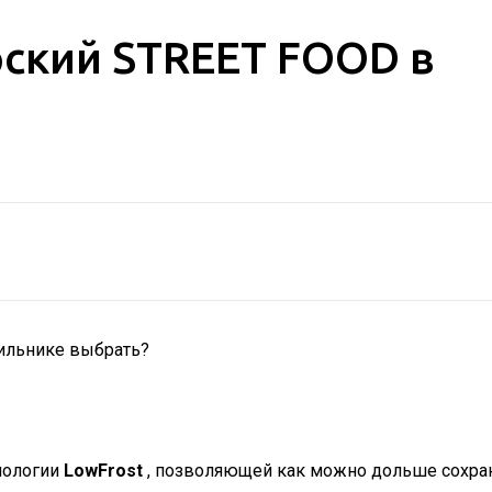
рский STREET FOOD в
дильнике выбрать?
нологии
LowFrost
, позволяющей как можно дольше сохран