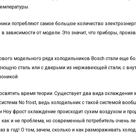
температуры.
ьники потребляют самое большое количество электроэнерг
зависимости от модели. Это значит, что приборы, произве
ого модельного ряда холодильников Bosch стали еще бол
веющую сталь или с дверьми из нержавеющей стали; с вн
роникой.
у посвятить время теории. Существует два вида охлаждения
 система No frost, ведь холодильник с такой системой во
и Ноу фрост охлаждение происходит сухим воздухом и пр
е как и не проблема, но современный потребитель очень 
 в год! О том, зачем, сколько и как размораживать холоди