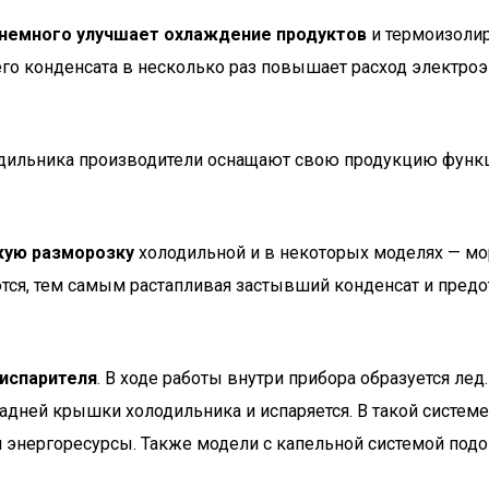
ы немного улучшает охлаждение продуктов
и термоизолир
его конденсата в несколько раз повышает расход электроэ
одильника производители оснащают свою продукцию функц
кую разморозку
холодильной и в некоторых моделях — м
тся, тем самым растапливая застывший конденсат и пред
 испарителя
. В ходе работы внутри прибора образуется лед
адней крышки холодильника и испаряется. В такой системе
и энергоресурсы. Также модели с капельной системой подо