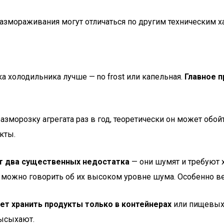
змораживания могут отличаться по другим техническим х
а холодильника лучше — no frost или капельная.
Главное п
морозку агрегата раз в год, теоретически он может обойт
кты.
т два существенных недостатка
— они шумят и требуют х
 можно говорить об их высоком уровне шума. Особенно в
ет хранить продукты только в контейнерах
или пищевых 
высыхают.