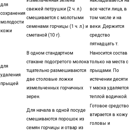
Измельченная зелень
накладывается на
для
свежей петрушки (2 ч. л.)
все части лица, в
сохранения
смешивается с молотыми
том числе и на
молодости
семенами горчицы (1 ч. л.) и
веки. Держится
кожи
сметаной (10 г).
средство
пятнадцать т.
В одном стандартном
Наносится состав
стакане подогретого молока
только на места с
для
тщательно размешиваются
прыщами. По
удаления
две столовые ложки
истечении десяти
прыщей
измельченных горчичных
т маска удаляется
зерен.
теплой водичкой.
Готовое средство
Для начала в одной посуде
втирается в кожу
смешиваются порошок из
головы и
семян горчицы и отвар из